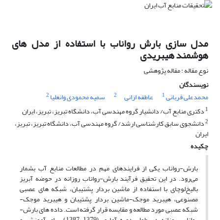
مدل سازی بارش رواناب با استفاده از مدل های
هوشمند هیبریدی
نوع مقاله : مقاله پژوهشی
نویسندگان
2
2
1
محمدعلی قربانی
عاطفه ازانی
سمیه محمودی وانعلیا
1
دکتری منابع آب/ دانشیار گروه مهندسی آب، دانشگاه تبریز، تبریز، ایران
2
دانشجوی سابق کارشناسی ارشد/ گروه مهندسی آب، دانشگاه تبریز، تبریز،
ایران
چکیده
بارش-رواناب یکی از فرایندهای مهم در مطالعات منابع آب بشمار
می‌رود. در این تحقیق فرآیند بارش-رواناب روزانه در حوضه آبریز
بالیخ‌لوچای با استفاده از ماشین بردار پشتیبان، شبکه‌ های عصبی
مصنوعی، هیبرید موجک-ماشین بردار پشتیبان و هیبرید موجک-
شبکه عصبی مورد مطالعه و مقایسه قرار گرفته است. داده‌ های بارش-
رواناب روزانه در طول دوره آماری (1379-1387) برای آموزش و