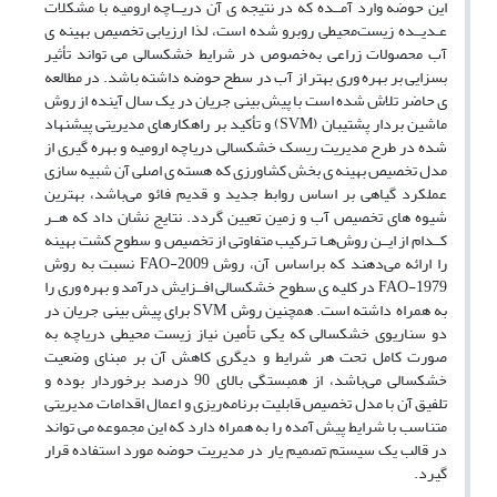
این حوضه وارد آمــده که در نتیجه‌ ی آن دریــاچه ارومیه با مشکلات
عـدیــده زیست‌محیطی روبرو شده است، لذا ارزیابی تخصیص بهینه ‌ی
آب محصولات زراعی به‌خصوص در شرایط خشکسالی می ‌تواند تأثیر
بسزایی بر بهره ‌وری بهتر از آب در سطح حوضه داشته باشد. در مطالعه‌
ی حاضر تلاش شده است با پیش‌ بینی جریان در یک سال آینده از روش
ماشین بردار پشتیبان (SVM) و تأکید بر راهکارهای مدیریتی پیشنهاد
شده در طرح مدیریت ریسک خشکسالی دریاچه ارومیه و بهره‌ گیری از
مدل تخصیص بهینه ‌ی بخش کشاورزی که هسته‌ ی اصلی آن شبیه‌ سازی
عملکرد گیاهی بر اساس روابط جدید و قدیم فائو می‌باشد، بهترین
شیوه ‌های تخصیص آب و زمین تعیین گردد. نتایج نشان داد که هــر
کــدام از ایــن روش‌هـا تـرکیب متفاوتی از تخصیص و سطوح کشت بهینه
را ارائه می‌دهند که براساس آن، روش FAO-2009 نسبت به روش
FAO-1979 در کلیه‌ ی سطوح خشکسالی افــزایش درآمد و بهره ‌وری را
به همراه داشته است. همچنین روش SVM برای پیش ‌بینی جریان در
دو سناریوی خشکسالی که یکی تأمین نیاز زیست محیطی دریاچه به
صورت کامل تحت هر شرایط و دیگری کاهش آن بر مبنای وضعیت
خشکسالی می‌باشد، از همبستگی بالای 90 درصد برخوردار بوده و
تلفیق آن با مدل تخصیص قابلیت برنامه‌ریزی و اعمال اقدامات مدیریتی
متناسب با شرایط پیش آمده را به همراه دارد که این مجموعه می‌ تواند
در قالب یک سیستم تصمیم‌ یار در مدیریت حوضه مورد استفاده قرار
گیرد.