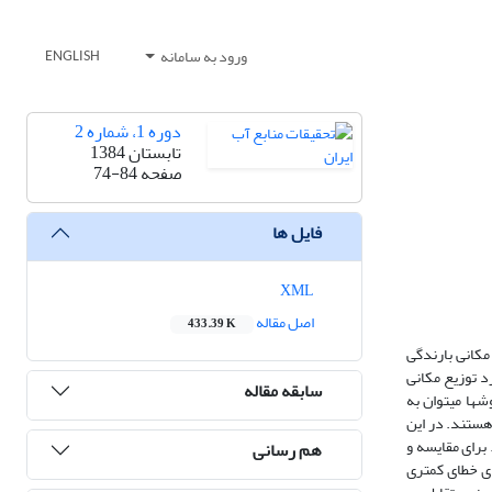
ورود به سامانه
ENGLISH
دوره 1، شماره 2
تابستان 1384
صفحه
74-84
فایل ها
XML
اصل مقاله
433.39 K
مکانی بارندگی
د توزیع مکانی
سابقه مقاله
ها می‏توان به
هستند. در این
برای مقایسه و
هم رسانی
بارندگی سالانه نشان می دهد که هرچند روش TPSS نسبتا دارای خطای کمتری