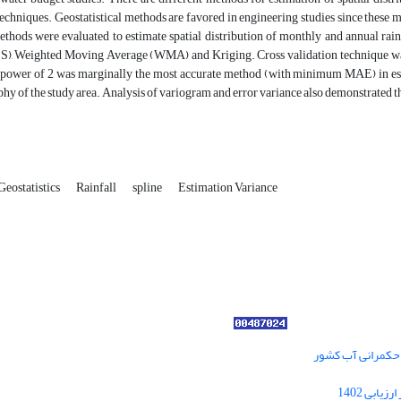
chniques. Geostatistical methods are favored in engineering studies since these meth
thods were evaluated to estimate spatial distribution of monthly and annual rai
S), Weighted Moving Average (WMA) and Kriging. Cross validation technique was
power of 2 was marginally the most accurate method (with minimum MAE) in esti
hy of the study area. Analysis of variogram and error variance also demonstrated th
Geostatistics
Rainfall
spline
Estimation Variance
ر حکمرانی آب کشور
کسب رتبه الف مجلات علمی پژوهشی در ارزیابی 1402