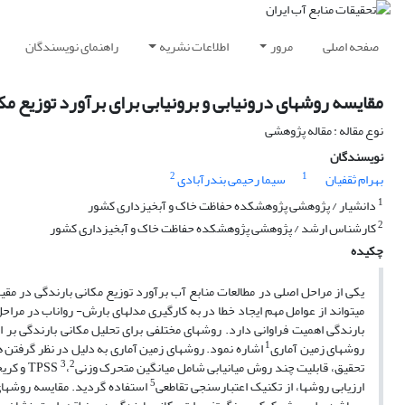
صفحه اصلی
مرور
اطلاعات نشریه
راهنمای نویسندگان
مقایسه روشهای درونیابی و برونیابی برای برآورد توزیع مک
نوع مقاله : مقاله پژوهشی
نویسندگان
2
1
بهرام ثقفیان
سیما رحیمی بندرآبادی
1
دانشیار / پژوهشی پژوهشکده حفاظت خاک و آبخیزداری کشور
2
کارشناس ارشد / پژوهشی پژوهشکده حفاظت خاک و آبخیزداری کشور
چکیده
یکی از مراحل اصلی در مطالعات منابع آب برآورد توزیع مکانی بارندگی در مق
می‏تواند از عوامل مهم ایجاد خطا در به کارگیری مدل‏های بارش- رواناب در مر
بارندگی اهمیت فراوانی دارد. روشهای مختلفی برای تحلیل مکانی بارندگی بر 
1
روشهای زمین آماری
اشاره نمود. روشهای زمین آماری به دلیل در نظر گرفتن 
3
2
تحقیق، قابلیت چند روش میانیابی شامل میانگین متحرک وزنی
،TPSS
و کری
5
ارزیابی روشها، از تکنیک اعتبارسنجی تقاطعی