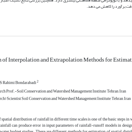
ی‏دهد و با توپوگرافی منطقه هماهنگی بیشتری دارد. همچنین بررسی نتایج تکنیک اعتبار
دقت برآورد را کاهش می دهد.
of Interpolation and Extrapolation Methods for Estimati
2
S Rahimi Bondarabadi
rch Prof.-Soil Conservation and Watershed Management Institute, Tehran, Iran
rch) Scientist Soil Conservation and Watershed Management Institute, Tehran, Iran
 spatial distribution of rainfall in different time scales is one of the basic steps i
rainfall can produce error in input parameters of rainfall-runoff models in design 
water budget studies. There are different methods for estimation of spatial distri