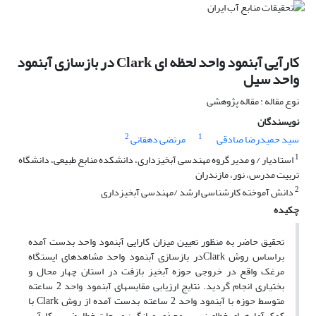
کارآیی آبنمود واحد لحظه‏ ای Clark در بازسازی آبنمود
واحد سیل
نوع مقاله : مقاله پژوهشی
نویسندگان
2
1
سید حمیدرضا صادقی
مرتضی دهقانی
1
استادیار / و مدیر گروه مهندسی آبخیزداری، دانشکده منابع طبیعی، دانشگاه
تربیت مدرس، نور، مازندران
2
دانش آموخته کارشناسی ارشد /مهندسی آبخیزداری
چکیده
تحقیق حاضر به منظور تعیین میزان کارایی آبنمود واحد بدست آمده
براساس روش Clarkدر بازسازی آبنمود واحد مشاهده‏ای ایستگاه
مرغک واقع در خروجی حوزه آبخیز بازفت در استان چهار محال و
بختیاری انجام گردید. نتایج ارزیابی مقایسه‏ای آبنمود واحد 2 ساعته
متوسط حوزه با آبنمود واحد 2 ساعته بدست آمده از روش Clark با
کمک آماره‏های خطای نسبی، مجذور میانگین مربعات خطا، ضریب کارآیی