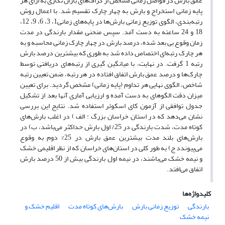
عمق بارش در فواصل زمانی مشخص از گراف‌های باران نگاری به ازای هر
پایه زمانی استخراج و بارش به چهار چارک تقسیم شد. با اعمال روش
رتبه‌بندی، الگوی توزیع زمانی بارش‌ها در پایه‌های زمانی1، 3، 6، 9، 12،
18 و 24 ساعته به دست آمد. سپس منحنی مقدار بارندگی در مدت
زمان وقوع بی بعد شده، درصد بارش در چهار چارک زمانی محاسبه و به
هر چارک رتبه‌ای اختصاص داده شد به طوری که بیشترین درصد بارش
رتبه 1 گرفت. در نهایت، با میانگین گیری از رتبه‌های دریافتی توسط
چارک‌ها و درصد عمق بارش اتفاق افتاده در هر رتبه، ضمن تعیین رتبه
شاخص، الگوی نهایی هر تداوم (پایه زمانی) مشخص گردید. برای تعیین
میزان دقت الگوهای به دست آمده و ارزیابی آماری آنها بعد از تشکیل
جدول توافقی از آزمون کای اسکوئر استفاده شد. نتایج این بررسی
نشان می‌دهد که در استان خراسان بزرگ : الف ) در اغلب بارش‌های
کوتاه مدت، شدت بارندگی در 25% اول بارش حداکثر می‌باشد، ب) در
بارش‌های بلند مدت بیشترین عمق بارش در 25% دوم به وقوع
می‌پیوندد ج) به طور کلی در استان‌های خراسان که از نظر اقلیمی خشک
و نیمه خشک می‌باشند، در نیمه اول بارندگی بیش از 50 درصد بارش
اتفاق می‌افتد.
کلیدواژه‌ها
بارندگی
توزیع زمانی بارش
بارش‌های کوتاه مدت
اقلیم خشک و
نیمه خشک