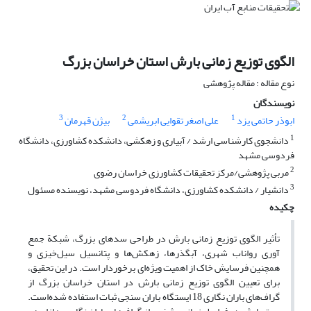
الگوی توزیع زمانی بارش استان خراسان بزرگ
نوع مقاله : مقاله پژوهشی
نویسندگان
3
2
1
ابوذر حاتمی یزد
علی اصغر تقوایی ابریشمی
بیژن قهرمان
1
دانشجوی کارشناسی ارشد / آبیاری و زهکشی، دانشکده کشاورزی، دانشگاه
فردوسی مشهد
2
مربی پژوهشی/مرکز تحقیقات کشاورزی خراسان رضوی
3
دانشیار / دانشکده کشاورزی، دانشگاه فردوسی مشهد، نویسنده مسئول
چکیده
تأثیر الگوی توزیع زمانی بارش در طراحی سدهای بزرگ، شبکة جمع
آوری رواناب شهری، آبگذرها، زهکش‌ها و پتانسیل سیل‌خیزی و
همچنین فرسایش خاک از اهمیت ویژه‌ای برخوردار است. در این تحقیق،
برای تعیین الگوی توزیع زمانی بارش در استان خراسان بزرگ از
گراف‌های باران نگاری 18 ایستگاه باران سنجی ثبات استفاده شده‌است.