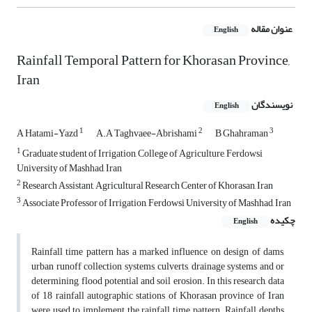
عنوان مقاله
English
Rainfall Temporal Pattern for Khorasan Province,
Iran
نویسندگان
English
1
2
3
A Hatami-Yazd
A.A Taghvaee-Abrishami
B Ghahraman
1
Graduate student of Irrigation, College of Agriculture, Ferdowsi
University of Mashhad, Iran
2
Research Assistant, Agricultural Research Center of Khorasan, Iran
3
Associate Professor of Irrigation, Ferdowsi University of Mashhad, Iran
چکیده
English
Rainfall time pattern has a marked influence on design of dams,
urban runoff collection systems, culverts, drainage systems and or
determining, flood potential and soil erosion. In this research, data
of 18 rainfall autographic stations of Khorasan province of Iran
were used to implement the rainfall time pattern. Rainfall depths