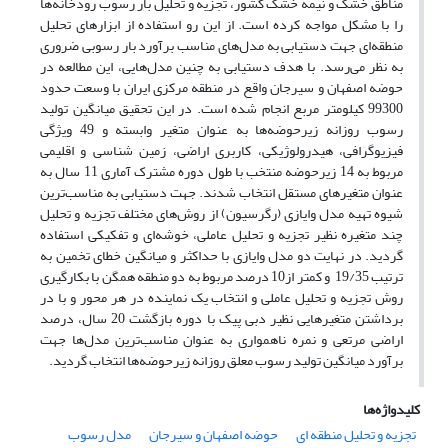
مناطق خشک و نیمه خشک کشور، تجزیه و تحلیل بار رسوب رودخانه‌ها
را با مشکل مواجه کرده است. از این رو استفاده از ابزارهای تحلیل
منطقه‌ای جهت دستیابی به مدل‌های مناسب برآورد بار رسوبی ضروری
به نظر می‌رسد. با هدف دستیابی به چنین مدل‌هایی، این مطالعه در
حوضه اصفهان و سیرجان واقع در منطقه مرکزی ایران با وسعت حدود
99300 کیلومتر مربع انجام شده است. در این تحقیق میانگین تولید
رسوب روزانه زیرحوضه‌ها به عنوان متغیر وابسته و 49 ویژگی
فیزیوگرافی، هیدرولوژیکی، کاربری اراضی، زمین شناسی و اقلیمی
مربوط به 14 زیرحوضه منتخب با طول دوره مشترک آماری 11 سال به
عنوان متغیرهای مستقل انتخاب شدند. جهت دستیابی به مناسب‌ترین
شیوه تهیه مدل وایازی (رگرسیون) از روش‌های مختلف تجزیه و تحلیل
چند متغیره نظیر تجزیه و تحلیل عاملی، خوشه‌ای و تفکیکی استفاده
گردید. در نهایت دو مدل وایازی با حداکثر و میانگین خطای تخمین به
ترتیب 19/35 و کمتر از10 درصد مربوط به دو منطقه همگن با بکارگیری
روش تجزیه و تحلیل عاملی و انتخاب یک نماینده در هر محور و با در
برداشتن متغیرهایی نظیر دبی پیک با دوره بازگشت 20 سال، درصد
اراضی مرتعی و نمره ناهمواری به عنوان مناسب‌ترین مدل‌ها جهت
برآورد میانگین تولید رسوب معلق روزانه زیرحوضه‌ها انتخاب گردید.
کلیدواژه‌ها
تجزیه و تحلیل منطقه ای
حوضه اصفهان و سیرجان
مدل رسوب