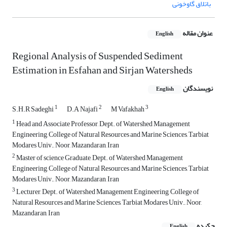
باتلاق گاوخونی
عنوان مقاله
English
Regional Analysis of Suspended Sediment
Estimation in Esfahan and Sirjan Watersheds
نویسندگان
English
1
2
3
S.H.R Sadeghi
D.A Najafi
M Vafakhah
1
Head and Associate Professor, Dept. of Watershed Management
Engineering, College of Natural Resources and Marine Sciences, Tarbiat
Modares Univ., Noor, Mazandaran, Iran
2
Master of science Graduate, Dept. of Watershed Management
Engineering, College of Natural Resources and Marine Sciences, Tarbiat
Modares Univ., Noor, Mazandaran, Iran
3
Lecturer, Dept. of Watershed Management Engineering, College of
Natural Resources and Marine Sciences, Tarbiat Modares Univ., Noor,
Mazandaran, Iran
چکیده
English