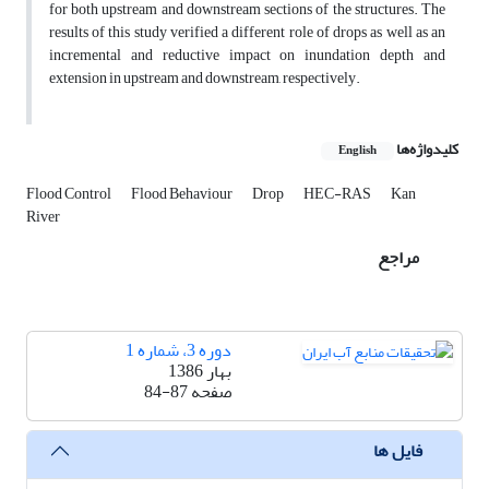
for both upstream and downstream sections of the structures. The
results of this study verified a different role of drops as well as an
incremental and reductive impact on inundation depth and
extension in upstream and downstream, respectively.
کلیدواژه‌ها
English
Flood Control
Flood Behaviour
Drop
HEC-RAS
Kan
River
مراجع
دوره 3، شماره 1
بهار 1386
صفحه
84-87
فایل ها