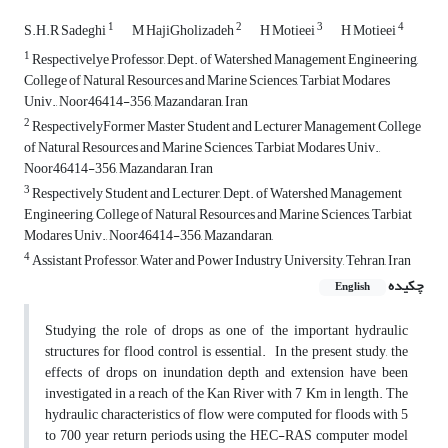
1
2
3
4
S.H.R Sadeghi
M HajiGholizadeh
H Motieei
H Motieei
1
Respectivelye Professor, Dept. of Watershed Management Engineering,
College of Natural Resources and Marine Sciences, Tarbiat Modares
Univ., Noor46414-356, Mazandaran, Iran
2
RespectivelyFormer Master Student and Lecturer Management College
of Natural Resources and Marine Sciences, Tarbiat Modares Univ.,
Noor46414-356, Mazandaran, Iran
3
Respectively Student and Lecturer, Dept. of Watershed Management
Engineering, College of Natural Resources and Marine Sciences, Tarbiat
Modares Univ., Noor46414-356, Mazandaran,
4
Assistant Professor, Water and Power Industry University, Tehran, Iran
چکیده
English
Studying the role of drops as one of the important hydraulic
structures for flood control is essential. In the present study, the
effects of drops on inundation depth and extension have been
investigated in a reach of the Kan River with 7 Km in length. The
hydraulic characteristics of flow were computed for floods with 5
to 700 year return periods using the HEC-RAS computer model