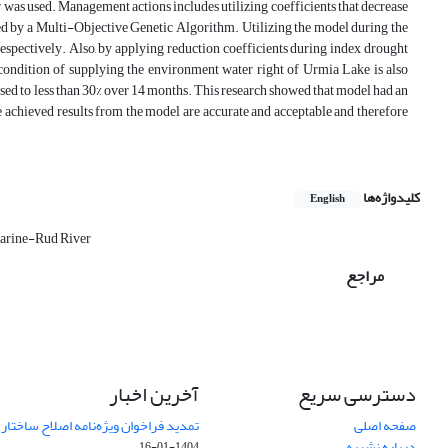
 was used. Management actions includes utilizing coefficients that decrease
uted by a Multi-Objective Genetic Algorithm. Utilizing the model during the
, respectively. Also, by applying reduction coefficients during index drought
 condition of supplying the environment water right of Urmia Lake is also
ased to less than 30% over 14 months. This research showed that model had an
e achieved results from the model are accurate and acceptable and therefore
کلیدواژه‌ها
English
arine-Rud River
مراجع
دسترسی سریع
آخرین اخبار
صفحه اصلی
تمدید فراخوان ویژه‌نامه اصلاح ساختا
درباره نشریه
1404-01-16