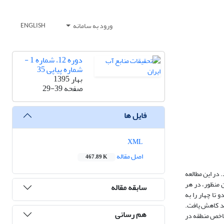
ورود به سامانه
ENGLISH
دوره 12، شماره 1 -
شماره پیاپی 35
بهار 1395
صفحه
29-39
فایل ها
XML
اصل مقاله
467.89 K
رفته شد. در این مطالعه
 منظور، در هر
سابقه مقاله
ا چهار را به
رصد کاهش یافت.
هم رسانی
شاخص منطقه در