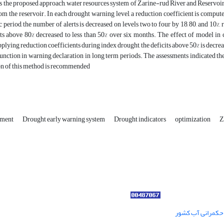
ss the proposed approach, water resources system of Zarine-rud River and Reservoir
rom the reservoir. In each drought warning level, a reduction coefficient is comp
ic period, the number of alerts is decreased on levels two to four by 18, 80, and 10%
its above 80% decreased to less than 50% over six months. The effect of model in
plying reduction coefficients during index drought, the deficits above 50% is decre
unction in warning declaration in long term periods. The assessments indicated th
ion of this method is recommended
ement
Drought early warning system
Drought indicators
optimization
Z
ر حکمرانی آب کشور