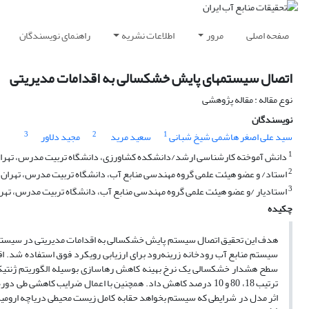
صفحه اصلی
مرور
اطلاعات نشریه
راهنمای نویسندگان
اتصال سیستم‏های پایش خشکسالی به اقدامات مدیریتی
نوع مقاله : مقاله پژوهشی
نویسندگان
3
2
1
سید علی اصغر هاشمی شیخ شبانی
سعید مرید
مجید دلاور
1
دانش آموخته کارشناسی ارشد/دانشکده کشاورزی، دانشگاه تربیت مدرس، تهرا
2
استاد/ و عضو هیئت علمی گروه مهندسی منابع آب، دانشگاه تربیت مدرس، تهران
3
استادیار /و عضو هیئت علمی گروه مهندسی منابع آب، دانشگاه تربیت مدرس، تهر
چکیده
سیستم منابع آب رودخانه زرینه‌رود برای ارزیابی رویکرد فوق استفاده شد. 
سطح هشدار خشکسالی یک نرخ بهینه کاهش رهاسازی بوسیله الگوریتم ژنتیک چ
ترتیب 18، 80 و 10 درصد کاهش داد. همچنین با اعمال ضرایب کا
اثر مدل در شرایطی که سیستم بخواهد حقابه کامل زیست محیطی دریاچه ارومیه