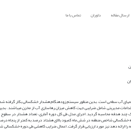
ارسال مقاله
داوران
تماس با ما
ن
ان
هدف این تحقیق اتصال سیستم پایش خشکسالی به اقدامات مدیریتی در سیستم‎های آب سطحی است. بدین منظور سیستم زودهنگام هشدار خشکسالی بکار گ
اقدامات مدیریتی شامل ضرایبی جهت کاهش میزان رهاسازی آب از مخزن می‏باشند. بدین
ند هدفه محاسبه ‌گردید. اجرای مدل طی کل دوره آماری، تعداد هشدار در سطوح دو ت
هشی طی دوره خشکسالی شاخص منطقه در شش ماه کمبود بالای هشتاد درصد به کمتر از پنجاه د
 را ارائه دهد نیز مورد ارزیابی قرار گرفت. اعمال ضرایب کاهشی طی دوره خشکسالی 