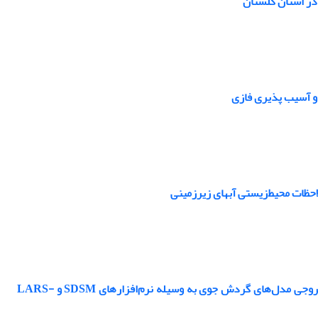
 و آسیب پذیری فازی
ارزیابی اثرات تغییر اقلیم بر رواناب رودخانه فیروزآباد استان فارس، با ریزمقیاس نمایی خروجی مدل‌های گردش جوی به وسیله نرم‌افزارهای SDSM و LARS-