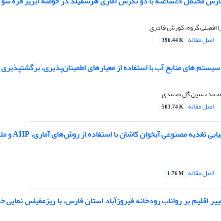
شفیلد در حوضه آبریز قره سو در استان گلستان
را افضلی گروه، کورش قادری
اصل مقاله
396.44 K
سیستم های منابع آب با استفاده از معیارهای اطمینان‌پذیری، برگشتپذیری
محمدحسین گل محمدی
اصل مقاله
503.74 K
ه مصنوعی آبخوان کاشان با استفاده از روش‌های آماری، AHP و ملاحظات محیط‌زیستی آبهای زیرزمینی
اصل مقاله
1.76 M