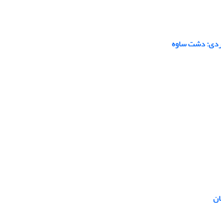
موردی: دشت ساوه
ان