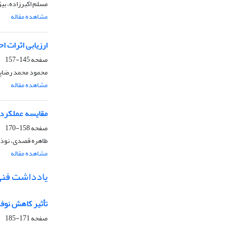
مسلم اکبرزاده، بی
مشاهده مقاله
ارزیابی اثرات ا
صفحه
145-157
محمود محمد رضاپ
مشاهده مقاله
مقایسه عملکرد 
صفحه
158-170
طاهره قصدی، نوذر
مشاهده مقاله
یادداشت فنی (5 صف
تأثیر کاهش نوفه
صفحه
171-185