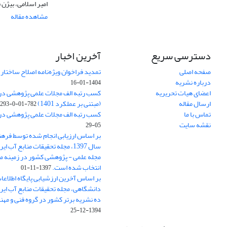
امیر اسلامی، بیژن 
مشاهده مقاله
دسترسی سریع
آخرین اخبار
صفحه اصلی
تمدید فراخوان ویژه‌نامه اصلاح ساختا
درباره نشریه
1404-01-16
اعضای هیات تحریریه
ارسال مقاله
(مبتنی بر عملکرد 1401)
782-01-0-293
تماس با ما
کسب رتبه الف مجلات علمی پژوهشی در ارزی
نقشه سایت
05-29
بر اساس ارزیابی انجام شده توسط فره
سال 1397، مجله تحقیقات منابع آب 
مجله علمی - پژوهشی کشور در زمینه م
انتخاب شده است.
1397-11-01
بر اساس آخرین ارزشیابی پایگاه اطلاعا
دانشگاهی، مجله تحقیقات منابع آب ایران
ده نشریه برتر کشور در گروه فنی و مه
1394-12-25