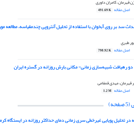
ژن قهرمان، کامران داوری
اصل مقاله
491.69 K
حداث سد بر روی آبخوان با استفاده از تحلیل آنتروپی چندمقیاسه، مطالعه 
ور طبری
اصل مقاله
798.92 K
دو رهیافت شبیه‌سازی زمانی- مکانی بارش روزانه در گستره ایران
 قهرمان، مهدی قمقامی
اصل مقاله
1.2 M
حه)
 در تحلیل پویایی غیرخطی سری‌ زمانی دمای حداکثر روزانه در ایستگاه کرم