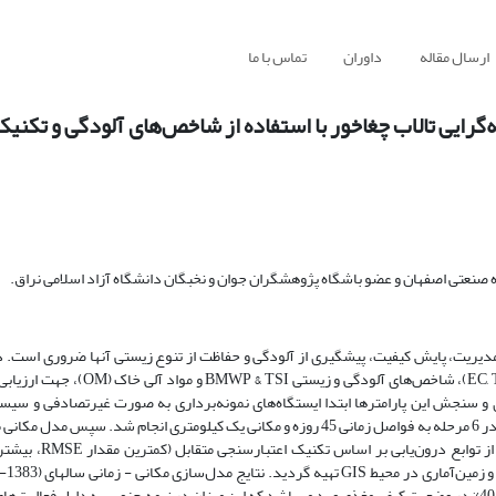
ارسال مقاله
داوران
تماس با ما
ایی تالاب چغاخور با استفاده از شاخص‌های آلودگی و تکنیک
 صنعتی اصفهان و عضو باشگاه پژوهشگران جوان و نخبگان دانشگاه آزاد اسلامی نراق.
مدیریت، پایش کیفیت، پیشگیری از آلودگی و حفاظت از تنوع زیستی آنها ضروری است. در
, SD, TP, TN, Chl.a)، شاخص‌های آلودگی و زیستی & TSI
ی و سنجش این پارامترها ابتدا ایستگاه‌های نمونه‌برداری به صورت غیرتصادفی و سیس
شدند. نمونه‌برداری در 12 ایستگاه از عمق 50 سانتی‌متری سطح و نزدیک بستر در 6 مرحله به فواصل زمانی 45 روزه و مکانی یک کیلومتری انج
کرد که میزان شاخص‌های TSI، BMWP و OM به طور متوسط با مقادیر 61، 31 و 40% در وضعیت کیفی مغذی و بد می‌باشد که این میزان در نیمه جنوبی به دلیل