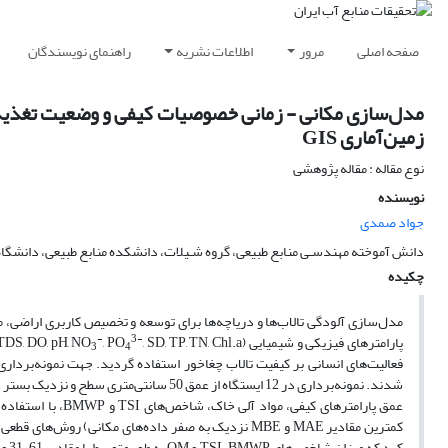
صفحه اصلی
مرور
اطلاعات نشریه
راهنمای نویسندگان
مدل‌سازی مکانی - زمانی خصوصیات کیفی و وضعیت تغذیه‌گر
زمین‌آماری GIS
نوع مقاله : مقاله پژوهشی
نویسنده
جواد صمدی
دانش آموخته مهندسـی منابع طبیعی، گروه شـیلات، دانشکده منابع طبیعی، دانشگاه
چکیده
مدل‌سازی آلودگی تالاب‌ها و دریاچه‌ها برای توسعه و تخصیص کاربری اراضی، 
-
3-
پارامترهای فیزیکی و شیمیایی (EC, TDS, DO, pH, NO
, PO
3
4
فعالیت‌های انسانی بر کیفیت تالاب چغاخور استفاده گردید. جهت نمونه‌بردار
عمق پارامترهای کیفی، مواد آلی خاک، شاخص‌های TSI و BMWP، با استفاده از توابع درون‌یابی بر اساس تکنیک اعتبار‌سنجی متقابل (کمترین مقدار RMSE، بیشترین مقدار R