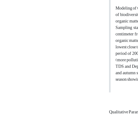
Modeling of w
of biodiversi
organic matt
Sampling sta
centimeter fr
organic matte
lowest ​​clos
period of 200
(more polluti
TDS and Depth
and autumn s
season showin
Qualitative Para