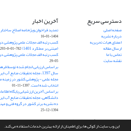
دسترسی سریع
آخرین اخبار
صفحه اصلی
تمدید فراخوان ویژه‌نامه اصلاح ساختا
درباره نشریه
1404-01-16
اعضای هیات تحریریه
ارسال مقاله
(مبتنی بر عملکرد 1401)
782-01-0-293
تماس با ما
کسب رتبه الف مجلات علمی پژوهشی در ارزی
نقشه سایت
05-29
بر اساس ارزیابی انجام شده توسط فره
سال 1397، مجله تحقیقات منابع آب 
مجله علمی - پژوهشی کشور در زمینه م
انتخاب شده است.
1397-11-01
بر اساس آخرین ارزشیابی پایگاه اطلاعا
دانشگاهی، مجله تحقیقات منابع آب ایران
ده نشریه برتر کشور در گروه فنی و مه
1394-12-25
سامانه مدیریت نشریات علمی.
طراحی و پیاده سازی از
سیناوب
این وب سایت از کوکی ها برای اطمینان از ارائه بهترین خدمات استفاده می کند.