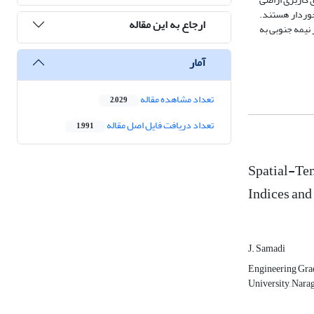
عنی‌داری برخوردار هستند.
ارجاع به این مقاله
13-1386) مشخص کرد که تالاب در فصل بهار و پاییز دارای بیشترین میزان آلودگی (متوسط مغذی 67-70) که در نیمه جنوبی به
آمار
تعداد مشاهده مقاله
2,029
تعداد دریافت فایل اصل مقاله
1,991
Spatial-Tem
Indices and
J. Samadi
Engineering Grad
University, Narag