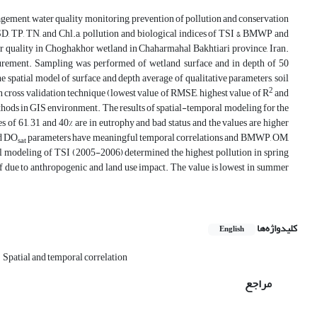
agement, water quality monitoring, prevention of pollution and conservation
 SD, TP, TN, and Chl.a, pollution and biological indices of TSI & BMWP and
r quality in Choghakhor wetland in Chaharmahal Bakhtiari province, Iran.
urement. Sampling was performed of wetland surface and in depth of 50
he spatial model of surface and depth average of qualitative parameters, soil
2
 cross validation technique (lowest value of RMSE, highest value of R
and
methods in GIS environment. The results of spatial-temporal modeling for the
f 61, 31 and 40% are in eutrophy and bad status and the values are higher
d DO
parameters have meaningful temporal correlations and BMWP, OM,
sat
al modeling of TSI (2005-2006) determined the highest pollution in spring
f due to anthropogenic and land use impact. The value is lowest in summer
کلیدواژه‌ها
English
Spatial and temporal correlation
مراجع