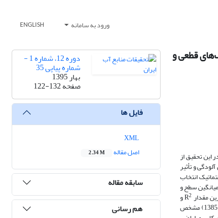
ورود به سامانه
ENGLISH
‌های قطعی و
دوره 12، شماره 1 -
شماره پیاپی 35
بهار 1395
صفحه
122-132
فایل ها
XML
اصل مقاله
2.34 M
 این تحقیق از
BMWP  و مواد آلی خاک (OM)، جهت ارزیابی آلودگی و تأثیر
تماتیک انتخاب
سابقه مقاله
ام شد. سپس مدل مکانی میانگین سطح و
2
و
کمترین مقادیر MAE و MBE نزدیک به صفر داده‌های مکانی) روش‌های قطعی و زمین‌آماری در محیط GIS تهیه گردید. نتایج مدل‌سازی مکانی - زمانی سالهای (1383-1385) مشخص
هم رسانی
 فعالیت‌های کاربری اراضی