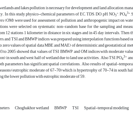
etlands and lakes pollution is necessary for development and land allocation, man
-
3-
ty. In this study, physico-chemical parameters of EC, TDS, DO, pH, NO
, PO
,
3
4
ers (OM) were used for assessment of pollution and anthropogenic impact on wate
tions were selected on systematic non-random base for the sampling and meas
om 12 stations 1 kilometer in distance in six stages and in 45 day intervals. Then t
rs, and TSI and BMWP indices was prepared using interpolation functions based on
e to zero values of spatial data MBE and MAE) of deterministic and geostatistical 
3 to 2005 showed that values of TSI, BMWP, and OM indices with moderate values o
3-
on) in south and west half of wetland due to land use activities. Also TSI, PO
an
4
 parameters has significant spatial correlations. Also results of spatial-tempor
easons (eutrophic moderate of 67-70) which is hypertrophy of 70-74 in south hal
g the lower pollution with eutrophic moderate of 59.
meters
Choghakhor wetland
BMWP
TSI
Spatial-temporal modeling