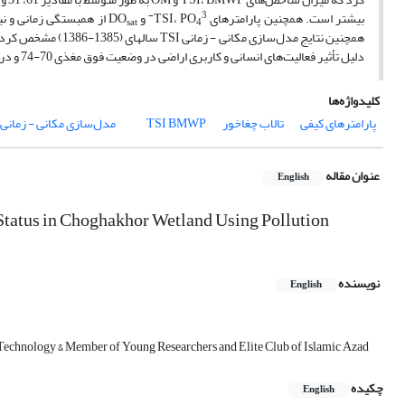
3-
بیشتر است. همچنین پارامترهای TSI، PO
و DO
sat
4
دلیل تأثیر فعالیت‌های انسانی و کاربری اراضی در وضعیت فوق مغذی 70-74 و در فصل تابستان با متوسط مغذی 59 دارای کمترین میزان آلودگی است.
کلیدواژه‌ها
پارامترهای کیفی
تالاب چغاخور
BMWP
TSI
مدل‌سازی مکانی - زمانی
عنوان مقاله
English
Status in Choghakhor Wetland Using Pollution
نویسنده
English
f Technology & Member of Young Researchers and Elite Club of Islamic Azad
چکیده
English