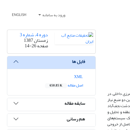
ورود به سامانه
ENGLISH
دوره 4، شماره 3
زمستان 1387
صفحه
14-26
فایل ها
XML
اصل مقاله
650.85 K
مرزی داخلی در
 دو منبع نیاز
سابقه مقاله
ن دشت نجف‌آباد
طقه و تحلیل و
نیک سیستم‌های
هم رسانی
یج حاصل از خروجی