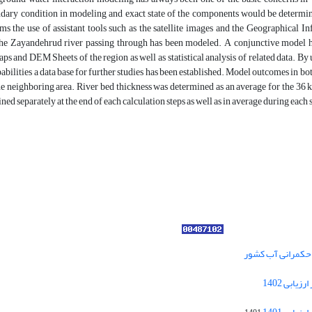
ndary condition in modeling and exact state of the components would be determine
s the use of assistant tools such as the satellite images and the Geographical In
the Zayandehrud river passing through has been modeled. A conjunctive model h
ps and DEM Sheets of the region as well as statistical analysis of related data. By
abilities a data base for further studies has been established. Model outcomes in bot
e neighboring area. River bed thickness was determined as an average for the 36 k
ned separately at the end of each calculation steps as well as in average during each 
ر حکمرانی آب کشور
کسب رتبه الف مجلات علمی پژوهشی در ارزیابی 1402