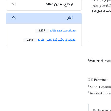
یاری در تغذیه
ارجاع به این مقاله
‌ آب زیرزمینی منطقه می‌باشد. میزان پارامتر ضخامت بستر که از فاکتورهای اساسی در فرآیند مدل‌سازی تلفیقی می‌باشد نیز به صورت متوسط در طول بازه 36 کیلومتری عبور
الب ورودی‌ها و
آمار
تعداد مشاهده مقاله
1,257
تعداد دریافت فایل اصل مقاله
2,146
Water Resou
1
G.R Bahreini
1
M.Sc., Departmen
2
Assistant Profes
Surface and 