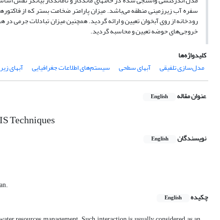
مدل اندرکنشی واسنجی شده در حالتهای ماندگار و ناماندگار بیانگر نقش اساسی 
رودخانه از روی آبخوان تعیین و ارائه گردید. همچنین میزان تبادلات جرمی در ه
خروجی‌های حوضه تعیین و محاسبه گردید.
کلیدواژه‌ها
مدل‌سازی تلفیقی
آبهای سطحی
سیستم‌های اطلاعات جغرافیایی
آبهای زیر
عنوان مقاله
English
GIS Techniques
نویسندگان
English
an.
چکیده
English
water resources management. Such interaction is usually considered as an