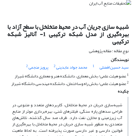
شبیه سازی جریان آب در محیط متخلخل با سطح آزاد با
بهره‌گیری از مدل شبکه ترکیبی 1- آنالیز شبکه
ترکیبی
نوع مقاله : مقاله پژوهشی
نویسندگان
2
2
1
سید حسین افضلی
محمد جواد عابدینی
پرویز منجمی
1
عضو هیئت علمی/ بخش معماری، دانشکده هنر و معماری دانشگاه شیراز
2
عضو هیئت علمی/ بخش راه وساختمان، دانشکده مهندسی دانشگاه شیراز
چکیده
شبیه‌سازی جریان در محیط متخلخل، کاربردهای متعدد و متنوعی در
طراحی سدهای پاره سنگی، فیلترهای شنی، بهره‌برداری موثر از منابع
آب زیر‌زمینی و مخازن نفت دارد. ظرف صد سال گذشته، تلاش‌های
متعددی به منظور شبیه سازی جریان در محیط متخلخل با بهره‌گیری از
قوانین دارسی و غیر دارسی صورت پذیرفته است. به لحاظ ماهیت