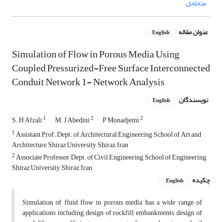
متخلخل
عنوان مقاله
English
Simulation of Flow in Porous Media Using
Coupled Pressurized-Free Surface Interconnected
Conduit Network 1- Network Analysis
نویسندگان
English
1
2
2
S. H Afzali
M. J Abedini
P Monadjemi
1
Assistant Prof. Dept. of Architectural Engineering, School of Art and
Architecture, Shiraz University, Shiraz, Iran
2
Associate Professor, Dept. of Civil Engineering, School of Engineering,
Shiraz University, Shiraz, Iran
چکیده
English
Simulation of fluid flow in porous media has a wide range of
applications including design of rockfill embankments, design of