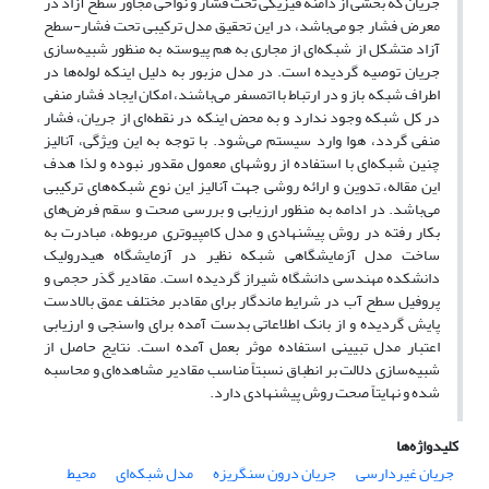
جریان که بخشی از دامنه فیزیکی تحت فشار و نواحی مجاور سطح آزاد در
معرض فشار جو می‌باشد، در این تحقیق مدل ترکیبی تحت فشار-سطح
آزاد متشکل از شبکه‌ای از مجاری به هم پیوسته به منظور شبیه‌سازی
جریان توصیه گردیده است. در مدل مزبور به دلیل اینکه لوله‌ها در
اطراف شبکه باز و در ارتباط با اتمسفر می‌باشند، امکان ایجاد فشار منفی
در کل شبکه وجود ندارد و به محض اینکه در نقطه‌ای از جریان، فشار
منفی گردد، هوا وارد سیستم می‌شود. با توجه به این ویژگی، آنالیز
چنین شبکه‌ای با استفاده از روشهای معمول مقدور نبوده و لذا هدف
این مقاله، تدوین و ارائه روشی جهت آنالیز این نوع شبکه‌های ترکیبی
می‌باشد. در ادامه به منظور ارزیابی و بررسی صحت و سقم فرض‌های
بکار رفته در روش پیشنهادی و مدل کامپیوتری مربوطه، مبادرت به
ساخت مدل آزمایشگاهی شبکه نظیر در آزمایشگاه هیدرولیک
دانشکده مهندسی دانشگاه شیراز گردیده است. مقادیر گذر حجمی و
پروفیل سطح آب در شرایط ماندگار برای مقادبر مختلف عمق بالادست
پایش گردیده و از بانک اطلاعاتی بدست آمده برای واسنجی و ارزیابی
اعتبار مدل تبیینی استفاده موثر بعمل آمده است. نتایج حاصل از
شبیه‌سازی دلالت بر انطباق نسبتاً مناسب مقادیر مشاهده‌ای و محاسبه
شده و نهایتاً صحت روش پیشنهادی دارد.
کلیدواژه‌ها
جریان غیردارسی
جریان درون سنگریزه
مدل شبکه‌ای
محیط