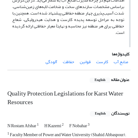
اقدامات مهم در چرخه مدیرت منابع آب به شمار می‌آید. در این گزارش
براساس مشخصات سازندهای سخت و ضخامت لایه‌های زمین‌شناسی،
شدت آسیب‌پذیری چهار منطقه حفاظتی پیشنهاد شده است. همچنین با
توجه به مراحل توسعه پدیده کارست و هدایت هیدرولیکی، شعاع
حفاظتی برای هر منطقه نیز محاسبه و نهایتاً معیار حفاظتی ارائه گردیده
است.
کلیدواژه‌ها
منابع آب
کارست
قوانین
حفاظت
آلودگی
عنوان مقاله
English
Quality Protection Legislations for Karst Water
Resources
نویسندگان
English
1
2
3
N Rostam Afshar
H Kazemi
F Nobahar
1
Faculty Member of Power and Water University (Shahid Abbaspour).