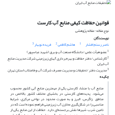
قوانین حفاظت کیفی منابع آب کارست
نوع مقاله : مقاله پژوهشی
نویسندگان
3
2
1
ناصر رستم افشار
هاشم کاظمی
فریده نوبهار
1
عضو هیأت علمی /دانشگاه صنعت آب و برق (شهید عباسپور)
2
کارشناس /دفتر حفاظت و بهره‌برداری آبهای زیرزمینی شرکت مدیریت منابع
آب ایران
3
مدیریت دفتر /تحقیقات و مدیریت مصرف شرکت آب و فاضلاب استان تهران
چکیده
منابع آب با منشاء کارستی یکی از مهمترین منابع آبی کشور محسوب
می‌شود. پدیده‌های کارستی در بخشهای مختلف کشور بالاخص در
مناطق زاگرس، البرز و به صورت محدود در نواحی مرکزی، شرایط
مناسبی را در شکل‌گیری مخازن آب زیرزمینی فراهم نموده است که در
تامین شرب شهرها نقش برجسته‌ای دارد. حفاظت از این منابع یکی از