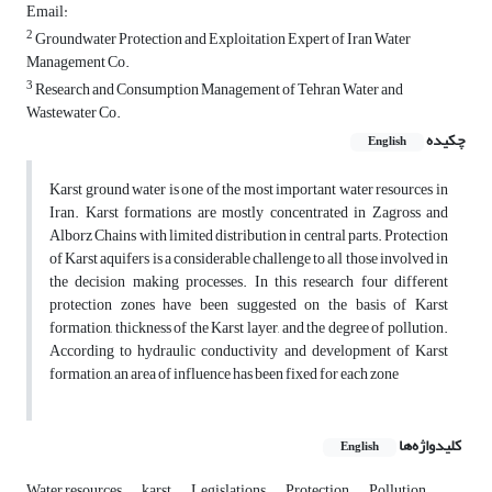
Email:
2
Groundwater Protection and Exploitation Expert of Iran Water
Management Co.
3
Research and Consumption Management of Tehran Water and
Wastewater Co.
چکیده
English
Karst ground water is one of the most important water resources in
Iran. Karst formations are mostly concentrated in Zagross and
Alborz Chains with limited distribution in central parts. Protection
of Karst aquifers is a considerable challenge to all those involved in
the decision making processes. In this research four different
protection zones have been suggested on the basis of Karst
formation, thickness of the Karst layer, and the degree of pollution.
According to hydraulic conductivity and development of Karst
formation, an area of influence has been fixed for each zone
کلیدواژه‌ها
English
Water resources
karst
Legislations
Protection
Pollution