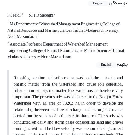
نویسندگان
English
1
2
P Saeidi
S.H.R Sadeghi
1
Ms, Department of Watershed Management Engineering, College of
Natural Resources and Marine Sciences, Tarbiat Modares University,
Noor, Mazandaran
2
Associate Professor, Department of Watershed Management
Engineering, College of Natural Resources and Marine Sciences, Tarbiat
Modares University, Noor, Mazandaran
چکیده
English
Runoff generation and soil erosion wash out the nutrients and
organic matter from the watershed and cause soil depletion.
Information on organic matter loss variations is therefore very
important. The present study was conducted in the Koujor Forest
Watershed, with an area of 13263 ha, in order to develop the
relationship between the flow discharge and the organic matter
carried out by suspended sediments in that area. The study was
conducted on daily and storm bases considering sand and gravel
mining activities. The flow velocity was measured using current
meters and floaters in normal and flood periods, respectively. The