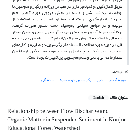
طریق اندازه‌گیری و نمونه‌برداری در مقیاس روزانه و رگبار و هم‌چنین با
توجّه به برداشت شن و ماسه در بخش خروجی حوزة آبخیز انجام
پذیرفت. اندازه‌گیری سرعت آب به‌منظور تعیین دبی با استفاده از
مولینه و در مواقع سیلابی به‌وسیله جسم شناور صورت گرفت.
برداشت نمونه آب و رسوب به روش انتگراسیون عمقی و تعیین مقدار
ماده آلی با استفاده از روش سوزاندن انجام شد. رابطه بین دبی و ماده
آلی در دوره مورد مطالعه با استفاده از رگرسیون دو متغیره و آماره‌های
مختلف بررسی شد. نتایج حاصل از تحقیق مؤید تغییرپذیری ارتباط بین
مقدار ماده آلی با دبی و عدم هم‌سویی این تغییرات بوده است.
کلیدواژه‌ها
حوزة آبخیز
دبی
رگرسیون دو متغیره
ماده آلی
عنوان مقاله
English
Relationship between Flow Discharge and
Organic Matter in Suspended Sediment in Koujor
Educational Forest Watershed