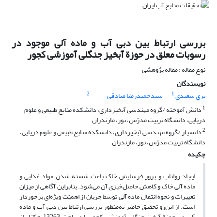
بررسی ارتباط بین دبی آب و ماده آلی موجود در
رسوبات معلق در حوزة آبخیز جنگلی آموزشی کجور
نوع مقاله : مقاله پژوهشی
نویسندگان
2
1
پری سعیدی
سیدحمیدرضا صادقی
1
دانش آموخته /گروه مهندسی آبخیزداری، دانشکده منابع طبیعی و علوم
دریایی، دانشگاه تربیت مدرّس، نور، مازندران
2
دانشیار /گروه مهندسی آبخیزداری، دانشکده منابع طبیعی و علوم دریایی،
دانشگاه تربیت مدرّس، نور، مازندران
چکیده
ایجاد رواناب و بروز فرسایش خاک باعث شسته شدن مواد غذایی و
ماده آلی خاک و کاهش حاصل‌خیزی آن می‌شود. بنابراین آگاهی از میزان
تغییرات و نحوه انتقال ماده آلی توسط جریان از اهمیّت ویژه‌ای برخوردار
است. از این‌رو تحقیق حاضر به‌منظور بررسی ارتباط بین دبی آب و ماده
آلی در حوزة آبخیز جنگلی آموزشی کجور با مساحت 13263 هکتار از