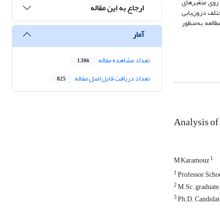
 روی متغیرهای
ارجاع به این مقاله
تلف درون‌یابی
العه به‌منظور
آمار
تعداد مشاهده مقاله
1,306
تعداد دریافت فایل اصل مقاله
825
Analysis of
1
M Karamouz
1
Professor, Schoo
2
M.Sc. graduate, 
3
Ph.D. Candidate,