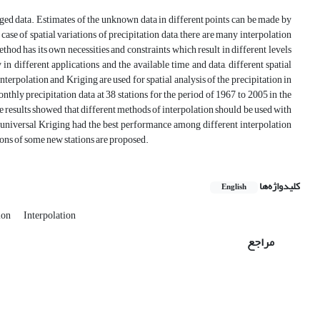
ed data. Estimates of the unknown data in different points can be made by
case of spatial variations of precipitation data, there are many interpolation
d has its own necessities and constraints which result in different levels
n different applications and the available time and data, different spatial
terpolation and Kriging are used for spatial analysis of the precipitation in
thly precipitation data at 38 stations for the period of 1967 to 2005 in the
he results showed that different methods of interpolation should be used with
dy, universal Kriging had the best performance among different interpolation
tions of some new stations are proposed.
کلیدواژه‌ها
English
ion
Interpolation
مراجع