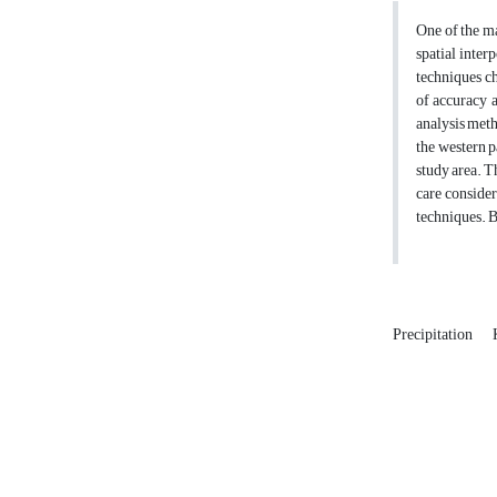
One of the ma
spatial inter
techniques ch
of accuracy a
analysis meth
the western p
study area. T
care consider
techniques. B
Precipitation