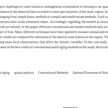
jor challenges in water resources management is estimation of missing or un-gaug
polation of the observed data recorded in some special points of the study region. In 
anging from simple linear methods to complicated multivariate methods. Each metho
nd precision in the estimated values. Accordingly regarding the needed accuracy i
ods are utilized. In this paper different conventional and modern methods such as in
art of Iran. Many different techniques have been applied to measure annual and mon
he results are compared by estimation of the data for some stations in the region. T
ing some local characteristics that affect the climatic variables. In this case stu
ased on the best results of conventional and Kriging methods in this study, the loca
Kriging
spatial analysis
Conventional Methods
Optimal Placement of Stat