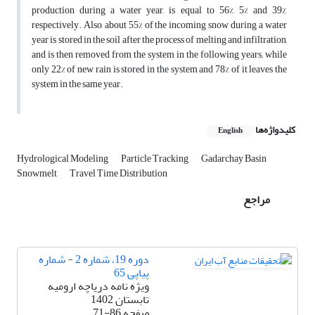
production during a water year, is equal to 56%, 5% and 39%,
respectively. Also, about 55% of the incoming snow during a water
year is stored in the soil after the process of melting and infiltration,
and is then removed from the system in the following years; while
only 22% of new rain is stored in the system and 78% of it leaves the
system in the same year.
کلیدواژه‌ها
English
Hydrological Modeling
Particle Tracking
Gadarchay Basin
Snowmelt
Travel Time Distribution
مراجع
دوره 19، شماره 2 - شماره
پیاپی 65
ویژه نامه دریاچه ارومیه
تابستان 1402
صفحه
71-86