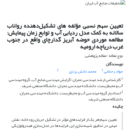
تعیین سهم نسبی مؤلفه های تشکیل‌دهنده رواناب
سالانه به کمک مدل ردیابی آب و توابع زمان پیمایش:
مطالعه موردی حوضه آبریز گدارچای واقع در جنوب
غرب دریاچه ارومیه
نوع مقاله : مقاله پژوهشی
نویسندگان
2
1
جواد رحمانی
محمد دانش یزدی
1
کارشناس ارشد مهندسی عمران-گرایش مهندسی منابع آب، گروه مهندسی
آب و محیطزیست، دانشکده مهندسی عمران، دانشگاه صنعتی شریف.
2
استادیار گروه مهندسی آب و محیطزیست، دانشکده مهندسی عمران،
دانشگاه صنعتی شریف.
چکیده
تعیین سهم هر یک از فرایندهای مؤثر در تشکیل جریان رودخانه، نقش
مهمی در تدقیق شبیه‌­سازی این فرایندها در مدل­‌سازی هیدرولوژیکی