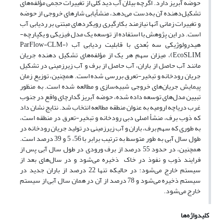
حوضه­ آبریز دارد. اگرچه بیلان آب دید کلی از تغییرات حجمی مؤلفه‌­های
تشکیل‌دهنده­ آن به‌دست می‌­دهد، منشأیابی شارهای خروجی از حوضه
و تغییرات زمانی آنها نیازمند بکارگیری رویکردهای مبتنی بر ردیابی آب
است. در این پژوهش با استفاده از توسعه­ یک مدل فیزیکی و یکپارچه­
هیدرولوژیکی سه بُعدی با قابلیت ردیابی آب (ParFlow-CLM-
EcoSLIM)، میزان سهم هر یک از مؤلفه­‌های تشکیل دهنده­ جریان
مانند آب حاصل از باران، آب حاصل از برف و آب زیرزمینی در تشکیل
جریان رودخانه و تبخیر-تعرق بررسی شده است. همچنین، توزیع زمان
پیمایش جریان‌های خروجی شبیه­‌سازی و مطالعه شده است. به منظور
تبیین مدل­‌های توسعه داده شده، حوضه آبریز گدارچای واقع در جنوب
غرب دریاچه ارومیه به عنوان منطقه­ مطالعه انتخاب شد. نتایج نشان داد
که ذوب برف، منشأ اصلی دبی رودخانه و تبخیر-تعرق در منطقه است،
به طوری که سهم برف، باران و آب زیرزمینی در تولید جریان رودخانه در
طول سال آبی به طور متوسط به ترتیب برابر با 56، 5 و 39 درصد است.
همچنین، در حدود 55 درصد از برف ورودی در طول سال آبی پس از
فرایند ذوب و نفوذ در خاک ذخیره می‌شود و در سال‌های بعد از
سیستم خارج می‌شود؛ در حالیکه تنها 22 درصد از باران جدید در
سیستم ذخیره می‌شود و 78 درصد از آن در همان سال آبی از سیستم
خارج می‌شود.
کلیدواژه‌ها