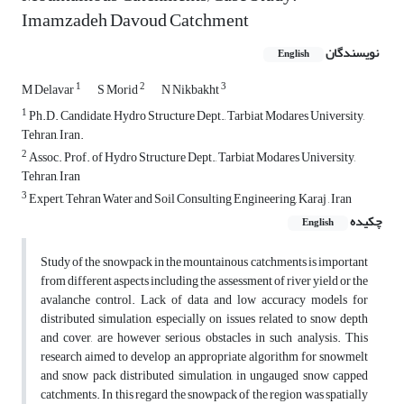
Imamzadeh Davoud Catchment
نویسندگان
English
1
2
3
M Delavar
S Morid
N Nikbakht
1
Ph.D. Candidate, Hydro Structure Dept., Tarbiat Modares University,
Tehran, Iran.
2
Assoc. Prof. of Hydro Structure Dept., Tarbiat Modares University,
Tehran, Iran
3
Expert, Tehran Water and Soil Consulting Engineering, Karaj , Iran
چکیده
English
Study of the snowpack in the mountainous catchments is important
from different aspects including the assessment of river yield or the
avalanche control. Lack of data and low accuracy models for
distributed simulation, especially on issues related to snow depth
and cover, are however serious obstacles in such analysis. This
research aimed to develop an appropriate algorithm for snowmelt
and snow pack distributed simulation, in ungauged snow capped
catchments. In this regard the snowpack of the region was spatially