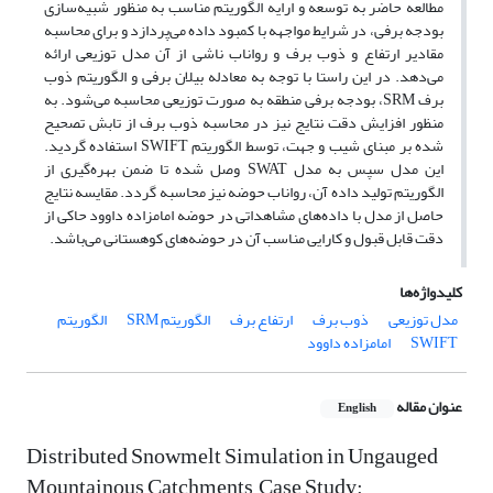
مطالعه حاضر به توسعه و ارایه الگوریتم مناسب به منظور شبیه‌سازی
بودجه برفی، در شرایط مواجهه با کمبود داده می‌پردازد و برای محاسبه
مقادیر ارتفاع و ذوب برف و رواناب ناشی از آن مدل توزیعی ارائه
می‌دهد. در این راستا با توجه به معادله بیلان برفی و الگوریتم ذوب
برف SRM، بودجه برفی منطقه به صورت توزیعی محاسبه می‌شود. به
منظور افزایش دقت نتایج نیز در محاسبه ذوب برف از تابش تصحیح
شده بر مبنای شیب و جهت، توسط الگوریتم SWIFT استفاده گردید.
این مدل سپس به مدل SWAT وصل شده تا ضمن بهره‌گیری از
الگوریتم تولید داده آن، رواناب حوضه نیز محاسبه گردد. مقایسه نتایج
حاصل از مدل با داده‌های مشاهداتی در حوضه امامزاده داوود حاکی از
دقت قابل قبول و کارایی مناسب آن در حوضه‌های کوهستانی می‌باشد.
کلیدواژه‌ها
مدل توزیعی
ذوب برف
ارتفاع برف
الگوریتم SRM
الگوریتم
SWIFT
امامزاده داوود
عنوان مقاله
English
Distributed Snowmelt Simulation in Ungauged
Mountainous Catchments, Case Study: