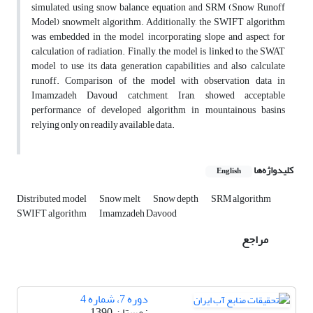
simulated, using snow balance equation and SRM (Snow Runoff
Model) snowmelt algorithm. Additionally, the SWIFT algorithm
was embedded in the model incorporating slope and aspect for
calculation of radiation. Finally, the model is linked to the SWAT
model to use its data generation capabilities and also calculate
runoff. Comparison of the model with observation data in
Imamzadeh Davoud catchment, Iran, showed acceptable
performance of developed algorithm in mountainous basins
relying only on readily available data.
کلیدواژه‌ها
English
Distributed model
Snow melt
Snow depth
SRM algorithm
SWIFT algorithm
Imamzadeh Davood
مراجع
دوره 7، شماره 4
زمستان 1390