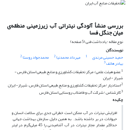
بررسی منشأ آلودگی نیتراتی آب زیرزمینی منطقه‌ی
میان جنگل فسا
نوع مقاله : یادداشت فنی (5 صفحه)
نویسندگان
2
2
1
حمید حسینی مرندی
مهرداد محمدنیا
محمدجواد روستا
3
بهادر هاتف
1
عضو هیئت علمی/ مرکز تحقیقات کشاورزی و منابع طبیعی استان فارس -
شیراز - ایران
2
استادیار /مرکز تحقیقات کشاورزی و منابع طبیعی استان فارس – شیراز- ایران
3
کارشناس /شرکت آب و فاضلاب روستایی استان فارس
چکیده
افزایش نیترات در آب ممکن است خطراتی جدی برای سلامت انسان و
حیوانات در بر داشته باشد. به همین دلیل سازمان بهداشت جهانی
حداکثر مقدار مجاز نیترات در آب آشامیدنی را 45 میلی‌گرم در لیتر