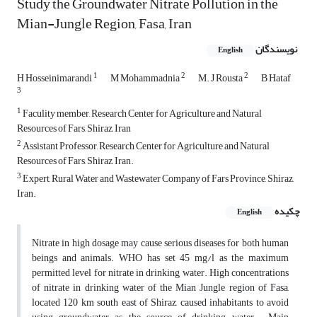
Study the Groundwater Nitrate Pollution in the
Mian-Jungle Region, Fasa, Iran
نویسندگان
English
1
2
2
H Hosseinimarandi
M Mohammadnia
M. J Rousta
B Hataf
3
1
Faculity member, Research Center for Agriculture and Natural
Resources of Fars, Shiraz, Iran
2
Assistant Professor, Research Center for Agriculture and Natural
Resources of Fars, Shiraz, Iran.
3
Expert, Rural Water and Wastewater Company of Fars Province, Shiraz,
Iran.
چکیده
English
Nitrate in high dosage may cause serious diseases for both human
beings and animals. WHO has set 45 mg/l as the maximum
permitted level for nitrate in drinking water. High concentrations
of nitrate in drinking water of the Mian Jungle region of Fasa,
located 120 km south east of Shiraz, caused inhabitants to avoid