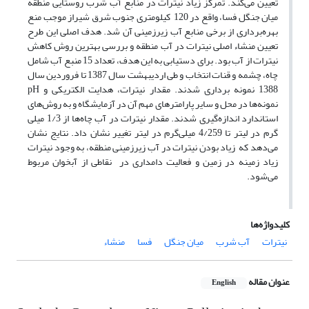
تعیین می‌کند. تمرکز زیاد نیترات در منابع آب شرب روستایی منطقه
میان جنگل فسا، واقع در 120 کیلومتری جنوب شرق شیراز موجب منع
بهره‌برداری از برخی منابع آب زیرزمینی آن شد. هدف اصلی این طرح
تعیین منشاء اصلی نیترات در آب منطقه و بررسی بهترین روش کاهش
نیترات از آب بود. برای دستیابی به این هدف، تعداد 15 منبع آب شامل
چاه، چشمه و قنات انتخاب و طی اردیبهشت سال 1387 تا فروردین سال
1388 نمونه برداری شدند. مقدار نیترات، هدایت الکتریکی و pH
نمونه‌ها در محل و سایر پارامترهای مهم آن در آزمایشگاه و به روش‌های
استاندارد اندازه‌گیری شدند. مقدار نیترات در آب چاه‌ها از 1/3 میلی
گرم در لیتر تا 4/259 میلی‌گرم در لیتر تغییر نشان داد. نتایج نشان
می‌دهد که زیاد بودن نیترات در آب زیرزمینی منطقه، به وجود نیترات
زیاد زمینه در زمین و فعالیت دامداری در نقاطی از آبخوان مربوط
می‌شود.
کلیدواژه‌ها
نیترات
آب شرب
میان جنگل
فسا
منشاء
عنوان مقاله
English