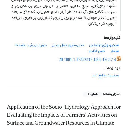
شود. بطورکلی، نتایج تحقیق حاضر را می‌­توان برای برنامه‌­ریزی­ و
سیاست‌­گذاری­‌های آینده مد نظر قرار داد و تخمین زد که چگونه ایجاد
تغییرات در عوامل اقتصادی و روانی برای کشاورزان بر احیای دریاچه
ارومیه اثر می­‌گذارد.
کلیدواژه‌ها
هیدرولوژی اجتماعی
مدل‌سازی عامل بنیان
تئوری ارزش- عقیده-
هنجار
تغییر اقلیم
20.1001.1.17352347.1402.19.2.7.4
موضوعات
مدیریت منابع آب
عنوان مقاله
English
Application of the Socio-Hydrology Approach for
Evaluating the Impacts of Farmers’ Activities on
Surface and Groundwater Resources in Climate