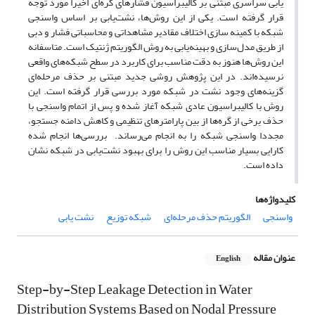
یابی سراسری مبتنی بر کالیبراسیون فشارهای گره‌ای اخیرا مورد توجه
قرار گرفته است. یکی از این روش‌ها، نشت‌یابی بر اساس واسنجی
شبکه با کمینه سازی اختلاف مقادیر مشاهداتی و محاسباتی فشار و دبی
از طریق مدل‌سازی و بهینه‌یابی به روش الگوریتم ژنتیک است. متاسفانه
این روش‌ها هنوز به دقت مناسب برای کاربرد در سطح شبکه‌های واقعی
نرسیده‌اند. در این پژوهش روشی جدید مبتنی بر حذف مرحله‌ای
گزینه‌های وجود نشت در شبکه مورد بررسی قرار گرفته است. این
روش با کالیبراسیون عادی شبکه آغاز شده و پس از اتمام واسنجی با
حذف برخی از گره‌ها از بین پارامترهای تنظیمی و کاهش دامنه جستجو،
مجددا واسنجی شبکه را به انجام می‌رساند. بررسی‌ها انجام شده
کارایی بسیار مناسب این روش را برای بهبود نشت‌یابی در شبکه نشان
داده است.
کلیدواژه‌ها
واسنجی
الگوریتم حذف مرحله‌ای
شبکه توزیع
نشت یابی
عنوان مقاله
English
Step-by-Step Leakage Detection in Water
Distribution Systems Based on Nodal Pressure