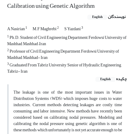
Calibration using Genetic Algorithm
نویسندگان
English
1
2
3
A Nasirian
M.‌F Maghrebi
S Yazdani
1
Ph.D. Student of Civil Engineering Department, Ferdowsi University of
Mashhad, Mashhad –Iran
2
Professor of Civil Engineering Department, Ferdowsi University of
Mashhad, Mashhad- Iran
3
Graduated From Tabriz University, Senior of Hydraulic Engineering,
Tabriz- Iran
چکیده
English
The leakage is one of the most important issues in Water
Distribution Systems (WDS) which imposes huge costs to water
industries. Current methods detecting leakages are costly, time
consuming, and labor intensive. New methods have recently been
considered based on calibrating nodal pressures. Modeling and
calibrating the nodal pressure using genetic algorithm is one of
these methods which unfortunately is not yet accurate enough to be