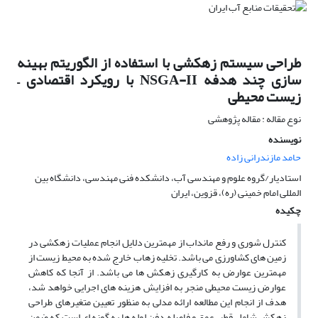
طراحی سیستم زهکشی با استفاده از الگوریتم بهینه
سازی چند هدفه NSGA-II با رویکرد اقتصادی –
زیست محیطی
نوع مقاله : مقاله پژوهشی
نویسنده
حامد مازندرانی زاده
استادیار/گروه علوم و مهندسی آب، دانشکده فنی مهندسی، دانشگاه بین
المللی امام خمینی (ره)، قزوین، ایران
چکیده
کنترل شوری و رفع مانداب از مهمترین دلایل انجام عملیات زهکشی در
زمین های کشاورزی می باشد. تخلیه زهاب خارج شده به محیط زیست از
مهمترین عوارض به کارگیری زهکش ها می باشد. از آنجا که کاهش
عوارض زیست محیطی منجر به افزایش هزینه های اجرایی خواهد شد،
هدف از انجام این مطالعه ارائه مدلی به منظور تعیین متغیرهای طراحی
زهکش شامل قطر، عمق و فاصله دفن لوله ها به گونه ای است که ضمن