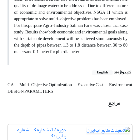
quality of drainage water) to be addressed. Due to different nature
of economic and environmental objectives, NSGA II which is
appropriate to solve multi-objective problems has been employed.
For this purpose Agro-Industry Salman Farsi was chosen as a case
study. Results show both economic and environmental goals, along
with sustainable development, will be achieved simultaneously by
the depth of pipes between 1.3 to 1.8, distance between 30 to 80
meters and 0.1 meter for pipe diameter.
کلیدواژه‌ها
English
GA
Multi-Objective Optimization
Executive Cost
Environment
DESIGN PARAMETERS
مراجع
دوره 12، شماره 3 - شماره
پیاپی 37