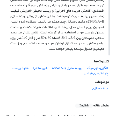
توجه به محدودیتهای هیدرولیکی، طراحی زهکش دربرگیرنده اهداف
اقتصادی (کاهش هزینه های اجرایی) و زیست محیطی (افزایش کیفیت
زهاب خروجی) به صورت توام باشد. به این منظور از روش بهینه سازی
NSGA-II که مختص مسائل چند هدفه می باشد، استفاده شده است.
همچنین برای اعمال مدل پیشنهادی، اطلاعات شرکت کشت و صنعت
سلمان فارسی مورد استفاده قرار گرفته است. نتایج نشان می دهد
انتخاب عمق دفن بین 3/1 تا 8/1، فاصله 30 تا 80 متر و قطر 1/0 متر برای
لوله زهکش، منجر به تحقق توامان هر دو هدف اقتصادی و زیست
محیطی و حصول توسعه پایدار خواهد شد.
کلیدواژه‌ها
الگوریتم ژنتیک
بهینه سازی چند هدفه
هزینه اجرا
محیط زیست
پارامترهای طراحی
موضوعات
بهینه سازی
عنوان مقاله
English