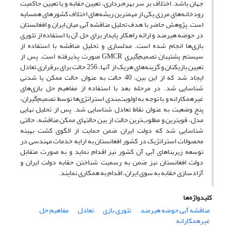
جهان باشد. اختلاف بر سر بهره‌­برداری، تعیین حقابه و یا تعیین حاکمیت
رودخانه­‌های مرزی یکی از مهمترین ریشه‌های اختلاف­ کشورهای همسایه
است. پژوهش حاضر با هدف تحلیل مناقشه آبی میان ایران و افغانستان
در حوضه هیرمند و ارائه راهکار پایدار برای حل آن با استفاده از تئوری
بازی­‌ها انجام شده است. مدل­سازی و تحلیل مناقشه با استفاده از
سیستم پشتیبان تصمیم‌­گیری GMCR صورت پذیرفته است. پس از
تعیین بازیکنان و گزینه­‌های هریک از آنها، 256 حالت برای برقراری تعادل
ایجاد شد که از این بین، 40 حالت به عنوان حالت ممکن یا شدنی
شناسایی شد. در مرحله بعد با استفاده از مفاهیم حل بازی‎‌های
غیرهمکارانه و با توجه به اولویت‎‌بندی استراتژی­‌ها توسط تصمیم‌­گیران،
پنج وضعیت به عنوان نقاط تعادل شناسایی شد. پس از تحلیل نهایی
مدل، قوی­ترین و مطلوب‌ترین حالت از بین حالت­های ممکن مناقشه، حالتی
شناسایی شد که دولت ایران ضمن حمایت از الگوی کشت بهینه
محصولات استراتژیک در کشور افغانستان به ارایه خدمات مهندسی در
توسعه زیربناهای آبی آن کشور نیز اقدام نماید و به صورت متقابل
دولت افغانستان نیز ضمن به رسمیت شناختن حقابه دولت ایران و
آزادسازی حقابه به سوی ایران، اقدام به همکاری نمایند.
کلیدواژه‌ها
مناقشه آبی حوضه هیرمند
تئوری بازی
تعادل
مفاهیم حل
غیرهمکارانه