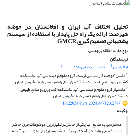
تحلیل اختلاف آب ایران و افغانستان در حوضه
هیرمند: ارائه یک راه حل پایدار با استفاده از سیستم
پشتیبانی تصمیم گیری GMCR
نوع مقاله : مقاله پژوهشی
نویسندگان
2
1
لیلا زارعی
حامد مازندرانی زاده
1
دانش‌آموخته کارشناسی ارشد، گروه علوم و مهندسی آب، دانشکده
کشاورزی و منابع طبیعی، دانشگاه بین‌المللی امام خمینی (ره)، قزوین، ایران.
2
دانشیار گروه علوم و مهندسی آب، دانشکده کشاورزی و منابع طبیعی،
دانشگاه بین‌المللی امام خمینی (ره)، قزوین، ایران.
10.22034/iwrr.2024.447123.2747
چکیده
دسترسی به منابع آب یکی از چالش‌­برانگیزترین موضوعات قرن حاضر
است که می­‌تواند در آینده نزدیک منشاً بسیاری از تحولات در آینده