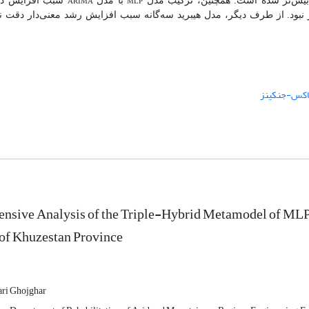
ARIMA
MLP
ن بیش‌تر شده است. همچنین، ترکیب مدل
با مدل
سبب افزایش دق
نبود. از طرف دیگر، مدل هیبرید سه‌گانه سبب افزایش رشد معنی‌دار دقت 
 باکس-جنکینز
nsive Analysis of the Triple-Hybrid Metamodel of M
of Khuzestan Province
i Ghojghar