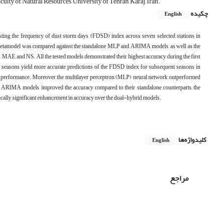
lty of Natural Resources, University of Tehran, Karaj, Iran.
چکیده
English
ng the frequency of dust storm days (FDSD) index across seven selected stations in
id metamodel was compared against the standalone MLP and ARIMA models, as well as the
nd NS. All the tested models demonstrated their highest accuracy during the first
g seasons yield more accurate predictions of the FDSD index for subsequent seasons in
ng performance. Moreover, the multilayer perceptron (MLP) neural network outperformed
ARIMA models improved the accuracy compared to their standalone counterparts, the
stically significant enhancement in accuracy over the dual-hybrid models.
کلیدواژه‌ها
English
مراجع