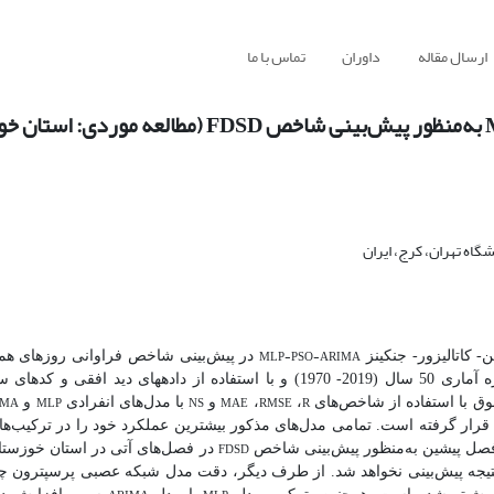
ارسال مقاله
داوران
تماس با ما
گاه تهران، کرج، ایران
MLP-PSO-ARIMA
 کاتالیزور- جنکینز
در پیش‌بینی شاخص فراوانی روزهای همر
گرد و غبار، در هفت ایستگاه منتخب در استان خوزستان در طول دوره آماری 50 سال (2019- 1970) و با 
IMA
MLP
NS
MAE
RMSE
R
وق با استفاده از شاخص‌های
،
،
و
با مدل‌‌های انفرادی
و
رار گرفته است. تمامی مدل‌های مذکور بیشترین عملکرد خود را در ترکیب‌ه
FDSD
دو فصل پیشین به‌منظور پیش‌بینی شاخص
در فصل‌های آتی در استان خوزستان 
نتیجه پیش‌بینی نخواهد شد. از طرف دیگر، دقت مدل شبکه عصبی پرسپترون چند