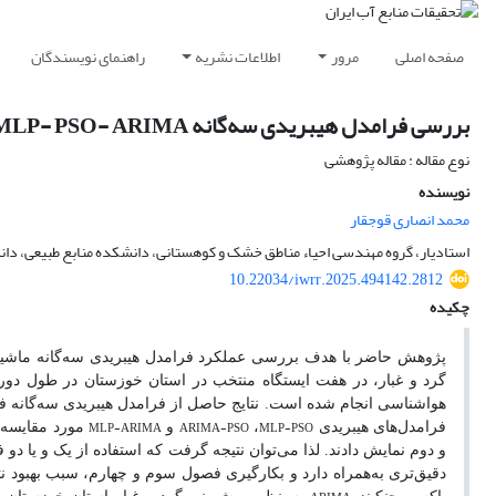
صفحه اصلی
مرور
اطلاعات نشریه
راهنمای نویسندگان
بررسی فرامدل هیبریدی سه‌گانه MLP- PSO- ARIMA به‌منظور پیش‌بینی شاخص FDSD (مطالعه موردی: استان خوزستان)
نوع مقاله : مقاله پژوهشی
نویسنده
محمد انصاری قوجقار
استادیار، گروه مهندسی احیاء مناطق خشک و کوهستانی، دانشکده منابع طبیعی، دانش
10.22034/iwrr.2025.494142.2812
چکیده
پژوهش حاضر با هدف بررسی عملکرد فرامدل هیبریدی سه‌گانه ماشین-
هواشناسی انجام شده ‌است. نتایج حاصل از فرامدل هیبریدی سه‌گانه ف
MLP-ARIMA
ARIMA-PSO
MLP-PSO
فرامدل‌های هیبریدی
،
و
مورد مقایسه ق
و دوم نمایش دادند. لذا می‌توان نتیجه‌ گرفت که استفاده از یک و یا 
دقیق‌تری به‌همراه دارد و بکارگیری فصول سوم و چهارم، سبب بهبود 