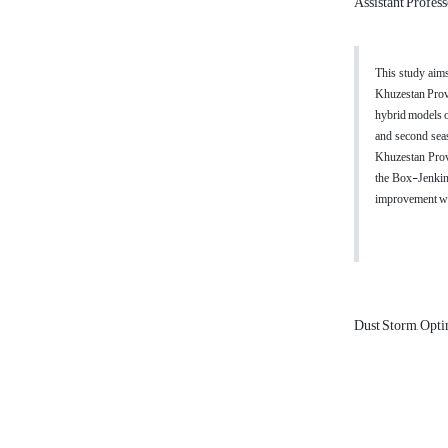
Assistant Profess
This study aim
Khuzestan Provi
hybrid models 
and second seas
Khuzestan Provi
the Box-Jenkin
improvement was 
Dust Storm, Opti