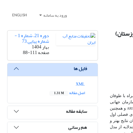
ورود به سامانه
ENGLISH
دوره 21، شماره 1 -
شماره پیاپی 73
بهار 1404
صفحه
88-111
فایل ها
XML
اصل مقاله
1.31 M
اه با طوفان
استفاده از داده‎های دید افقی و کدهای سازمان جهانی
AR
و همچنین
سابقه مقاله
ای فصلی اول
نتایج بهتر و
هم رسانی
لایه از مدل