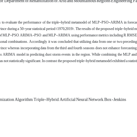
or, Department of Rehabilitation of Arid and Mountainous Regions Engineering, Facu
s to evaluate the performance of the triple-hybrid metamodel of MLP-PSO-ARIMA in forecasti
nce during a 50-year statistical period (1970–2019). The results of the proposed triple-hybr
of MLP-PSO, ARIMA-PSO, and MLP-ARIMA, using performance metrics including R, RMSE, MAE, a
onal combinations. Accordingly, it was concluded that utilizing data from one or two precedin
nce, whereas incorporating data from the third and fourth seasons does not enhance forecasti
s ARIMA model in predicting dust storm events in the region. While combining the MLP and 
not statistically significant. In contrast, the proposed triple-hybrid metamodel exhibited a stati
mization Algorithm, Triple-Hybrid, Artificial Neural Network, Box-Jenkins