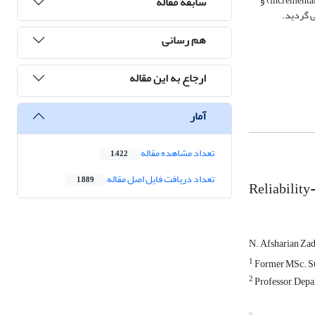
روش‌های بهینه‌سازی کلاسیک میسر نشد. علیرغم آن الگوریتم بهینه‌سازی اجتماع ذرات (PSO)، همراه با ملاحظات تولید جواب‌های شدنی مرحله به مرحله یا نموی (incremental) و
سابقه مقاله
ی گردید.
هم رسانی
ارجاع به این مقاله
آمار
تعداد مشاهده مقاله
1,422
تعداد دریافت فایل اصل مقاله
1,889
Reliabilit
N. Afsharian Za
1
Former MSc. Stu
2
Professor, Depa