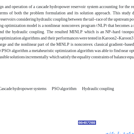
n and operation of a cascade hydropower reservoir system accounting for the reli
erms of both the problem formulation and its solution approach. This study de
servoirs considering hydraulic coupling between the tail-race of the upstream po
ting optimization model is a nonlinear, nonconvex program (NLP) that becomes a 
nd the hydraulic coupling. The resulted MINLP, which is an NP-hard (nonpol
optimization algorithms, and their performances were tested in Karoon2-Karoon3 c
 large and the nonlinear part of the MINLP is nonconvex, classical gradient-bas
(PSO) algorithm, a metaheuristic optimization algorithm, was able to find near op
asible solutions incrementally, which satisfy the equality constraints of balance eq
Cascade hydropower systems
PSO algorithm
Hydraulic coupling
ر حکمرانی آب کشور