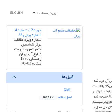
ورود به سامانه
ENGLISH
دوره 12، شماره 4 -
شماره پیاپی 38
شماره ویژه مقالات
برتر ششمین
کنفرانس مدیریت
منابع آب ایران
زمستان 1395
صفحه
70-83
فایل ها
ل آن می‌باشد.
روگاه بالادست
XML
ی قید اعتمادپذیری تولید انرژی و
همچنین مدل‌سازی تأثیرات متقابل هیدرولیکی، متغیرهای دو مقداره نیز به ساختار مدل اضافه شده و مدلی از نوع برنامه‌ریزی غیرخطی غیرمحدب عدد صحیح (MINLP) نتیجه شد.
اصل مقاله
703.75 K
ه‌برداری از سیستم
مکان حل مدل با