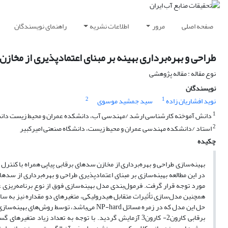
صفحه اصلی
مرور
اطلاعات نشریه
راهنمای نویسندگان
طراحی و بهره‌برداری بهینه بر مبنای اعتمادپذیری از مخاز
نوع مقاله : مقاله پژوهشی
نویسندگان
2
1
نوید افشاریان زاده
سید جمشید موسوی
1
دانش آموخته کارشناسی ارشد /مهندسی آب، دانشکده عمران و محیط زیست دانش
2
استاد /دانشکده مهندسی عمران و محیط زیست، دانشگاه صنعتی امیرکبیر
چکیده
بهینه‌سازی طراحی و بهره‌برداری از مخازن سدهای برقابی پیاپی همراه با کنترل
در این مطالعه بهینه‌سازی بر مبنای اعتمادپذیری طراحی و بهره‌برداری از سده
حل این مدل‌ که در زمره مسائل NP-hard می‌باش
برقابی کارون2- کارون3 آزمایش گردید. با توجه به تعداد 