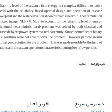
ability level of the system’s firm energy is a complex, difficult-to-solve
als with the reliability-based optimal design and operation of cascade
werplant and the water elevation at downstream reservoir. The formulation
mixed integer NLP (MINLP) to account for the reliability level of energy
ynomial deterministic-hard) problem, was solved by both classical and
ascade hydropower system as a real case study. Since the number of binary
ed algorithms were not able to solve the problem. However, particle swarm
timal good solutions to the problem. This was made possible by the help of
uations, and the system operation characteristics during low-flow periods.
کلیدواژه‌ها
English
دسترسی سریع
آخرین اخبار
صفحه اصلی
تمدید فراخوان ویژه‌نامه اصلاح ساختا