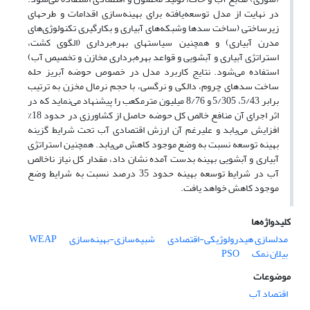
در نهایت از مدل توسعه‌یافته برای بهینه‌سازی اقدامات و طرحهای
زیرساختی (ساخت سدها وشبکه‌های آبیاری و بکارگیری تکنولوژی‌های
مدرن آبیاری) و همچنین سیاستهای بهره‌برداری (الگوی کشت،
استراتژی آبیاری و آبشویی و قواعد بهره‌برداری مخازن و تخصیص آب)
استفاده می‌شود. نتایج کاربرد مدل در خصوص حوضه آبریز حله
ساخت سدهای چروم، دالکی و نرگسی، با حجم نرمال مخزن به ترتیب
برابر 5/43، 5/305 و 8/76 میلیون مترمکعب را پیشنهاد می‌نماید که در
اثر اجرای آن منافع خالص کل حوضه حاصل از کشاورزی در حدود 18%
افزایش می‌یابد و علیرغم آن ارزش اقتصادی آب تحت شرایط گزینه
بهینه توسعه نسبت به وضع موجود کاهش می‌یابد. همچنین استراتژی
آبیاری و آبشویی بهینه بدست آمده نشان داد، مقدار کل نیاز ناخالص
آب در شرایط توسعه بهینه حدود 35 درصد نسبت به شرایط وضع
موجود کاهش خواهد یافت.
کلیدواژه‌ها
مدلسازی هیدرولوژیکی-اقتصادی
شبیه‌سازی-بهینه‌سازی
WEAP
بیلان نمک
PSO
موضوعات
اقتصاد آب