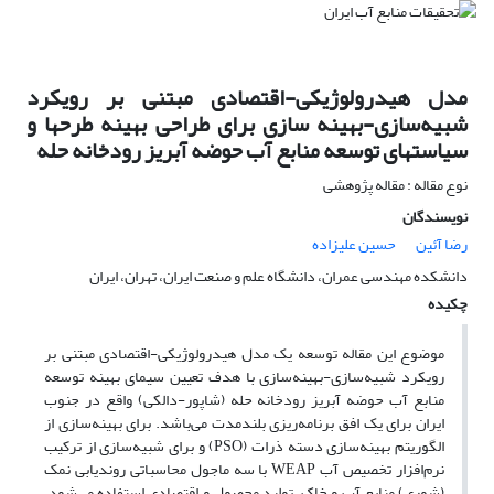
مدل هیدرولوژیکی-اقتصادی مبتنی بر رویکرد
شبیه‌سازی-بهینه سازی برای طراحی بهینه طرحها و
سیاستهای توسعه منابع آب حوضه آبریز رودخانه حله
نوع مقاله : مقاله پژوهشی
نویسندگان
رضا آئین
حسین علیزاده
دانشکده مهندسی عمران، دانشگاه علم و صنعت ایران، تهران، ایران
چکیده
موضوع این مقاله توسعه یک مدل هیدرولوژیکی-اقتصادی مبتنی بر
رویکرد شبیه‌سازی-بهینه‌سازی با هدف تعیین سیمای بهینه توسعه
منابع آب حوضه آبریز رودخانه حله (شاپور-دالکی) واقع در جنوب
ایران برای یک افق برنامه‌ریزی بلندمدت می‌باشد. برای بهینه‌سازی از
الگوریتم بهینه‌سازی دسته ذرات (PSO) و برای شبیه‌سازی از ترکیب
نرم‌افزار تخصیص آب WEAP با سه ماجول محاسباتی روندیابی نمک
(شوری) منابع آب و خاک، تولید محصول و اقتصادی استفاده می‌شود.