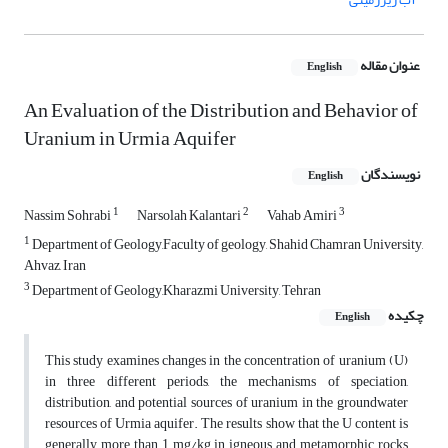
عنوان مقاله
English
An Evaluation of the Distribution and Behavior of
Uranium in Urmia Aquifer
نویسندگان
English
1
2
3
Nassim Sohrabi
Narsolah Kalantari
Vahab Amiri
1
Department of Geology,Faculty of geology, Shahid Chamran University,
Ahvaz, Iran
3
Department of Geology,Kharazmi University, Tehran
چکیده
English
This study examines changes in the concentration of uranium (U)
in three different periods, the mechanisms of speciation,
distribution, and potential sources of uranium in the groundwater
resources of Urmia aquifer. The results show that the U content is
generally more than 1 mg/kg in igneous and metamorphic rocks