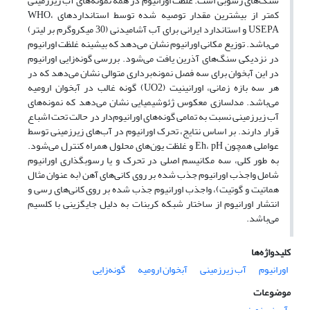
سنگ‌های رسوبی است. غلظت اورانیوم در همه نمونه‌های آب زیرزمینی
کمتر از بیشترین مقدار توصیه شده توسط استانداردهای WHO،
USEPA و استاندارد ایرانی برای آب آشامیدنی (30 میکروگرم بر لیتر)
می‌باشد. توزیع مکانی اورانیوم نشان می‌دهد که بیشینه غلظت اورانیوم
در نزدیکی سنگ‌های آذرین یافت می‌شود. بررسی گونه‌زایی اورانیوم
در این آبخوان برای سه فصل نمونه‌برداری متوالی نشان می‌دهد که در
هر سه بازه زمانی، اورانینیت (UO2) گونه غالب در آبخوان ارومیه
می‌باشد. مدلسازی معکوس ژئوشیمیایی نشان می‌دهد که نمونه‌های
آب زیرزمینی نسبت به تمامی گونه‌های اورانیوم‌دار در حالت تحت اشباع
قرار دارند. بر اساس نتایج، تحرک اورانیوم در آب‌‌‌‌های زیرزمینی توسط
عواملی همچون Eh، pH و غلظت یون‌های محلول همراه کنترل می‌شود.
به طور کلی، سه مکانیسم اصلی در تحرک و یا رسوبگذاری اورانیوم
شامل واجذب اورانیوم جذب شده بر روی کانی‌های آهن (به عنوان مثال
هماتیت و گوتیت)، واجذب اورانیوم جذب شده بر روی کانی‌های رسی و
انتشار اورانیوم از ساختار شبکه کربنات به دلیل جایگزینی با کلسیم
می‌باشد.
کلیدواژه‌ها
اورانیوم
آب زیرزمینی
آبخوان ارومیه
گونه‌زایی
موضوعات
آب زیرزمینی