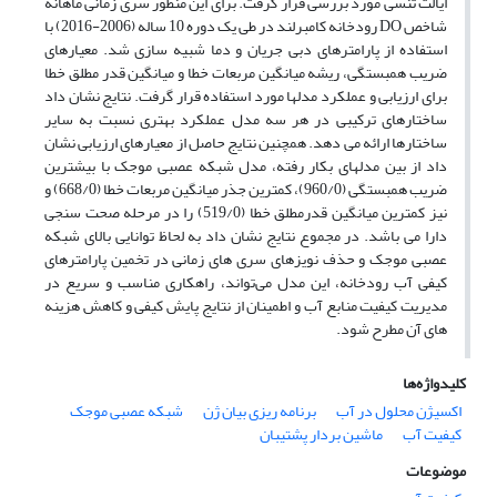
ایالت تنسی مورد بررسی قرار گرفت. برای این منظور سری زمانی ماهانه
شاخص DO رودخانه کامبرلند در طی یک دوره 10 ساله (2006-2016) با
استفاده از پارامترهای دبی جریان و دما شبیه سازی شد. معیارهای
ضریب همبستگی، ریشه میانگین مربعات خطا و میانگین قدر مطلق خطا
برای ارزیابی و عملکرد مدلها مورد استفاده قرار گرفت. نتایج نشان داد
ساختارهای ترکیبی در هر سه مدل عملکرد بهتری نسبت به سایر
ساختارها ارائه می دهد. همچنین نتایج حاصل از معیارهای ارزیابی نشان
داد از بین مدلهای بکار رفته، مدل شبکه عصبی موجک با بیشترین
ضریب همبستگی (960/0)، کمترین جذر میانگین مربعات خطا (668/0) و
نیز کمترین میانگین قدرمطلق خطا (519/0) را در مرحله صحت سنجی
دارا می باشد. در مجموع نتایج نشان داد به لحاظ توانایی بالای شبکه
عصبی موجک و حذف نویزهای سری های زمانی در تخمین پارامترهای
کیفی آب رودخانه، این مدل می‌تواند، راهکاری مناسب و سریع در
مدیریت کیفیت منابع آب و اطمینان از نتایج پایش کیفی و کاهش هزینه
های آن مطرح شود.
کلیدواژه‌ها
اکسیژن محلول در آب
برنامه ریزی بیان ژن
شبکه عصبی موجک
کیفیت آب
ماشین بردار پشتیبان
موضوعات