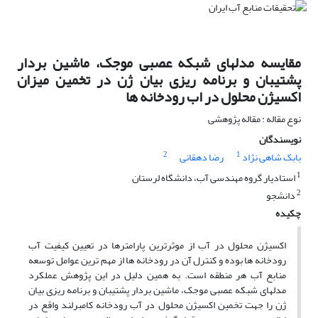
مقایسه مدلهای شبکه عصبی موجک، ماشین بردار
پشتیبان و برنامه ریزی بیان ژن در تخمین میزان
اکسیژن محلول در اب رودخانه ها
نوع مقاله : مقاله پژوهشی
نویسندگان
2
1
بابک شاهی نژاد
رضا دهقانی
1
استادیار گروه مهندسی آب، دانشگاه لرستان
2
دانشجو
چکیده
اکسیژن محلول در آب از موثرترین پارامترها در تعیین کیفیت آب
رودخانه ها بوده و کنترل آن در رودخانه ها از مهم ترین عوامل توسعه
منابع آب هر منطقه است. به همین دلیل در این پژوهش عملکرد
مدلهای شبکه عصبی موجک، ماشین بردار پشتیبان و برنامه ریزی بیان
ژن را جهت تخمین اکسیژن محلول در آب رودخانه کامبرلند واقع در