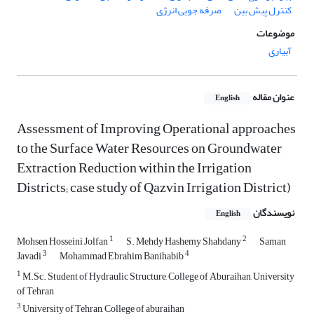
کنترل پیش بین
صرفه جویی انرژی
موضوعات
آبیاری
عنوان مقاله
English
Assessment of Improving Operational approaches
to the Surface Water Resources on Groundwater
Extraction Reduction within the Irrigation
Districts; case study of Qazvin Irrigation District)
نویسندگان
English
1
2
Mohsen Hosseini Jolfan
S. Mehdy Hashemy Shahdany
Saman
3
4
Javadi
Mohammad Ebrahim Banihabib
1
M.Sc. Student of Hydraulic Structure, College of Aburaihan, University
of Tehran
3
University of Tehran, College of aburaihan