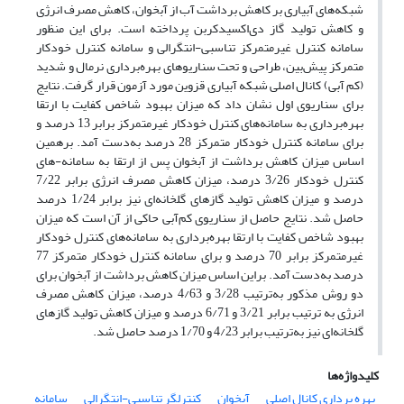
شبکه‌های آبیاری بر کاهش برداشت آب از آبخوان، کاهش مصرف انرژی
و کاهش تولید گاز دی‌اکسید‌کربن پرداخته است. برای این منظور
سامانه کنترل غیر‌متمرکز تناسبی‌-‌انتگرالی و سامانه کنترل خودکار
متمرکز پیش‌بین، طراحی و تحت سناریو‌های بهره‌برداری نرمال و شدید
(کم آبی) کانال اصلی شبکه آبیاری قزوین مورد آزمون قرار گرفت. نتایج
برای سناریوی اول نشان داد که میزان بهبود شاخص کفایت با ارتقا
بهره‌برداری به سامانه‌های کنترل خودکار غیرمتمرکز برابر 13 درصد و
برای سامانه کنترل خودکار متمرکز 28 درصد به‌دست آمد. برهمین
اساس میزان کاهش برداشت از آبخوان پس از ارتقا به سامانه-های
کنترل خودکار 3/26 درصد، میزان کاهش مصرف انرژی برابر 7/22
درصد و میزان کاهش تولید گازهای گلخانه‌ای نیز برابر 1/24 درصد
حاصل شد. نتایج حاصل از سناریوی کم‌آبی حاکی از آن است که میزان
بهبود شاخص کفایت با ارتقا بهره‌برداری به سامانه‌های کنترل خودکار
غیرمتمرکز برابر 70 درصد و برای سامانه کنترل خودکار متمرکز 77
درصد به‌دست آمد. براین اساس میزان کاهش برداشت از آبخوان برای
دو روش مذکور به‌ترتیب 3/28 و 4/63 درصد، میزان کاهش مصرف
انرژی به ترتیب برابر 3/21 و 6/71 درصد و میزان کاهش تولید گازهای
گلخانه‌ای نیز به‌ترتیب برابر 4/23 و 1/70 درصد حاصل شد.
کلیدواژه‌ها
بهره برداری کانال اصلی
آبخوان
کنترلگر تناسبی-انتگرالی
سامانه