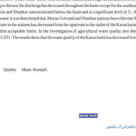
to this ‎test, the discharge has decreased throughout the basin, except for the southeas
az and Shushtar ‎stations located below the basin and at a significant level of 1%. A
 water, it was ‎determined that Ahwaz, Gotvand and Shushtar stations have chlorine, S
ater in the stations has ‎decreased from the upstream to the outlet of the Karun basin
hin acceptable limits. In the ‎Investigation of agricultural water quality, also
Quality
Mann-Kendall.‎
ر حکمرانی آب کشور