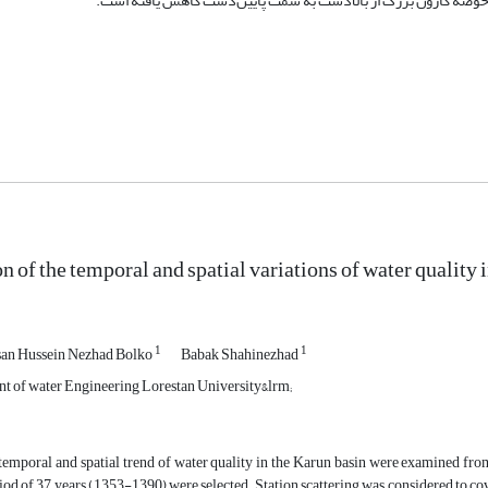
n of the temporal and spatial variations of water quality 
1
1
n Hussein Nezhad Bolko
Babak Shahinezhad
t of water Engineering Lorestan University&lrm;
period of 37 years (1353-1390) were selected. Station scattering was considered to co