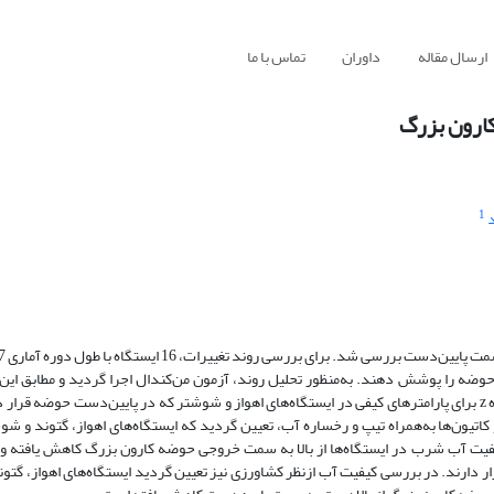
ارسال مقاله
داوران
تماس با ما
کارون بزرگ
1
1353) انتخاب گردید. پراکندگی ایستگاه‌ها بگونه‌ای در نظر گرفته شد که کل حوضه را ‏پوشش دهند. به‌منظور تحلیل روند
سراسر حوضه بجز بخش جنوب شرقی حوضه ‏کاهش یافته است. تغییرات آماره ‏z‏ برای پارامترهای کیفی در ایستگاه‌های اهواز و شوشتر که در پایین‌دست
بوده ‏و در سطح معناداری یک درصد قرار دارند. پس‎‌‎از تحلیل غلظت آنیون‌ها و کاتیون‌ها به‎‌‎همراه تیپ و رخساره آب، تعیین گردید که ‏ایستگاه‌های اه
کیفیت آب شرب ‏در ایستگاه‌ها از بالا به سمت خروجی حوضه کارون بزرگ کاهش یافته و
مربوط به ایستگاه‌های اهواز، گتوند و شوشتر است ‏که در محدوده قابل‎‌‎قبول قرار دارند. در بررسی کیفیت آب از‎‌‎نظر کشاورزی نیز تعیین گردی