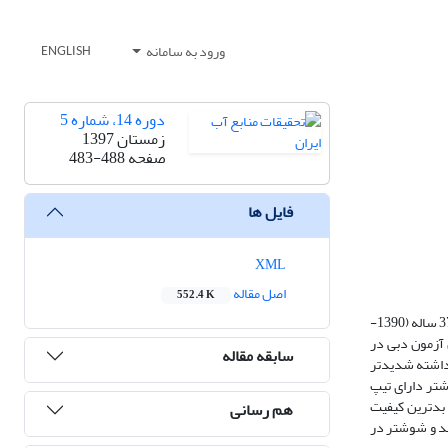
ورود به سامانه
ENGLISH
دوره 14، شماره 5
زمستان 1397
صفحه
483-488
فایل ها
XML
اصل مقاله
552.4 K
در مقاله حاضر روند تغییرات کمی و کیفی در حوضه کارون بزرگ از بالادست به‎‌‎سمت پایین‌دست بررسی شد. برای بررسی روند تغییرات، ‏‏16 ایستگاه با طول دوره آماری 37 ساله (1390-
، آزمون من‎‌‎کندال اجرا گردید و مطابق این آزمون دبی در
سابقه مقاله
 حوضه قرار داشته شدیدتر
واز، گتوند و شوشتر دارای تیپ
 بدترین کیفیت
هم رسانی
د ایستگاه‌های اهواز، گتوند و شوشتر در