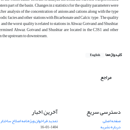
tern part of the ‎basin. Changes in z statistics for the quality parameters were
fter analysis of the ‎concentration of anions and cations along with the type
odic facies and other ‎stations with Bicarbonate and Calcic type. The quality
 and the worst quality is related ‎to stations in Ahwaz, Gotvand and Shushtar,
 determined Ahwaz, Gotvand and Shushtar are ‎located in the C3S1 and other
stations in the C2S1. The results show that the water quality of ‎the Karun basin has decreased from the upstream‏ ‏to downstream.‎
کلیدواژه‌ها
English
مراجع
دسترسی سریع
آخرین اخبار
صفحه اصلی
تمدید فراخوان ویژه‌نامه اصلاح ساختا
درباره نشریه
1404-01-16