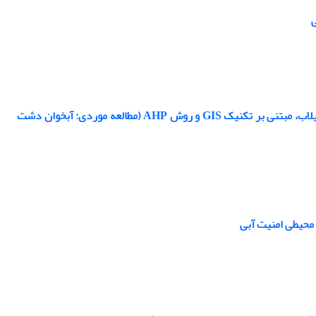
ی
مدل‌سازی فرآیند مکان‌یابی مناطق مستعد تغذیه مصنوعی آب‌های زیرزمینی جهت پخش سیلاب، مبتنی بر تکنیک GIS و روش AHP (مطالعه موردی: آبخوان دشت
 محیطی امنیت آبی