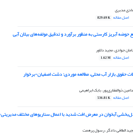
ادی مدبری
اصل مقاله
829.69 K
حوضه آبریز کارستی به منظور برآورد و تدقیق مولفه‌های بیلان آبی
مان جوادی، مجید دلاور
اصل مقاله
1.62 M
ظات حقوق بازار آب محلی، مطالعه موردی: دشت اصفهان-برخوار
مین ذوالفقاری‌پور، بابک ابراهیمی
اصل مقاله
536.81 K
ل‌بخشی آبخوان در معرض افت شدید با اعمال سناریوهای مختلف مدیریتی-
جید الطافی دادگر، رسول پرهمت