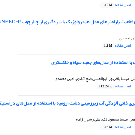
اصل مقاله
1.19 M
امترهای مدل هیدرولوژیک با بهره‌گیری از چهارچوب UNEEC-P: مطالعه موردی مدل بیلان آبی ماهانه
ان احمدی
اصل مقاله
1.1 M
 با استفاده از مدل‌های جعبه سیاه و خاکستری
 مهسا باقرپور، ابوالحسن فتح آبادی، امین محمدی
اصل مقاله
912.24 K
صر، مهسا مسعود لک، علی رسول زاده
اصل مقاله
1.08 M