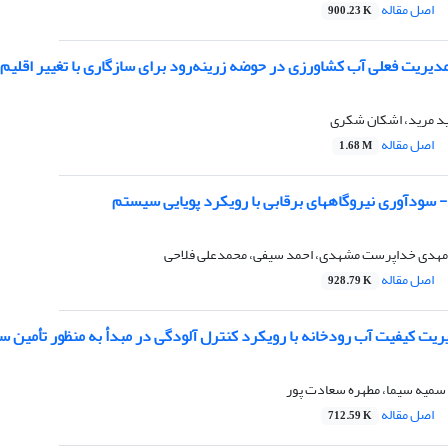
اصل مقاله
900.23 K
دیریت فعلی آب کشاورزی در حوضه زرینه‌رود برای سازگاری با تغییر اقلی
عید مرید، اشکان شکری
اصل مقاله
1.68 M
- سودآوری نیروگاههای برقابی با رویکرد پویایی سیستم
هدی خداپرست مشهدی، احمد سیفی، محمدعلی فلاحی
اصل مقاله
928.79 K
یت کیفیت آب رودخانه با رویکرد کنترل آلودگی در مبدأ به منظور تأمین سلا
سمیه سیما، مطهره سعادت پور
اصل مقاله
712.59 K