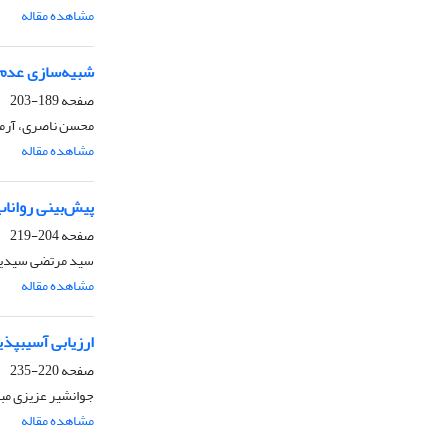
مشاهده مقاله
شبیه‌سازی عدم قطعیت پار
صفحه
189-203
محسن ناصری، آرم
مشاهده مقاله
پیش‌بینی رواناب
صفحه
204-219
سید مرتضی سیدیان،
مشاهده مقاله
ارزیابی آسیب‎پذیری ذاتی آلودگی آب زیرزمینی دشت ارومیه با استفاده از مدل‌های دراستیک و دراستیک اصلاح شده
صفحه
220-235
جوانشیر عزیزی مب
مشاهده مقاله