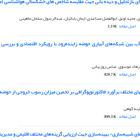
ی بازتحلیل و دیده بانی جهت مقایسه شاخص های خشکسالی هواشناسی (مطال
 مجید اونق، ابوالفضل مساعدی، ایمان بابائیان، عبدالرسول سلمان ماهینی
اصل مقاله
1.3 M
 بین شبکه‌های آبیاری حوضه زاینده‌رود با رویکرد اقتصادی و بررسی
رهاد موسوی، عباس روزبهانی
اصل مقاله
820.7 K
 برآورد فاکتورتوپوگرافی بر تخمین میزان رسوب خروجی از حوضه به روش RUSLE (مطالعه موردی: حوضه آبریز بار
ینه کوهی
اصل مقاله
899.3 K
ی شبیه‌سازی- بهینه‌سازی جهت ارزیابی گزینه‌های مختلف اقلیمی و مدیریت