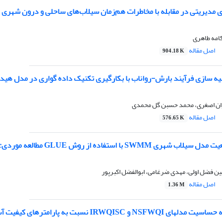
های مدیریتی در مقابله با مخاطرات هم‌زمان سیلاب‌های ساحلی و درون شهری
کامه طاهری
اصل مقاله
904.18 K
سازی فرآیند بارش-رواناب با بکارگیری تکنیک داده گواری در مدل هیدرولو
یوان اصغری، محمد حسبن گل محمدی
اصل مقاله
576.65 K
ستفاده از روش GLUE مطالعه موردی: منطقه 2 شهرداری کلان‌شهر تبریز
ین فضل اولی، مهدی ضرغامی، ابوالفضل اکبرپور
اصل مقاله
1.36 M
NSF و IRWQISC نسبت به پارامترهای کیفیت آب