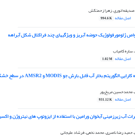
، صدیقه انوری، زهرا زحمتکش
اصل مقاله
994.6 K
اص ژئومورفولوژیک حوضه آبریز و ویژگیهای چند فراکتال شکل آبراهه
 ساره کامیاب
اصل مقاله
1.02 M
ریتم بخار آب قابل بارش جو MODIS و AMSR2 در سطح خشکی در نیمه غربی ایران
، محمدحسین مریخ‌پور
اصل مقاله
931.12 K
رات آب زیرزمینی آبخوان ورامین با استفاده از ایزوتوپ های نیتروژن و اکس
، حمید رضا ناصری، محمد نخعی، فرشاد علیجانی