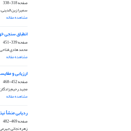
صفحه
318-338
سمیرا زین الدینی
مشاهده مقاله
انطباق سنجی خو
صفحه
339-451
محمد هادی فتاحی،
مشاهده مقاله
ارزیابی و مقایسه کارایی الگو
صفحه
452-468
مجید رحیم زادگان
مشاهده مقاله
ردیابی منشأ نیت
صفحه
469-482
زهره نجاتی جهرمی