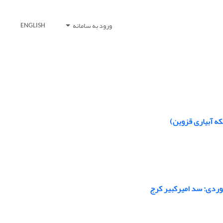
ورود به سامانه
ENGLISH
که آبیاری قزوین)
وردی: سد امیرکبیر کرج