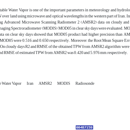
table Water Vapor is one of the important parameters in meteorology and hydrolog
over land using microwave and optical wavelengths in the western part of Iran. I
ng Advanced Microwave Scanning Radiometer 2 (AMSR2) data on cloudy and cl
maging Spectroradiometer (MODIS) MOD05 in clear sky days were evaluated. MOD0
ata on clear sky days showed that MOD05 product had higher precision than AMSR
OD05 were 0.516 and 0.650, respectively. Moreover, the Root Mean Square E
. On cloudy days R2 and RMSE of the obtained TPW from AMSR2 algorithm were 0.28
and RMSE of estimated TPW from AMSR2 was 0.420 and 5.976 mm, respectively.
le Water Vapor
Iran
AMSR2
MODIS
Radiosonde