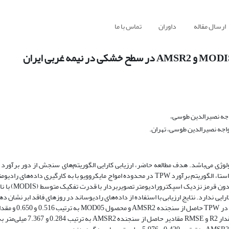
ارسال مقاله
داوران
تماس با ما
اجه نصیرالدین طوسی،
جه نصیرالدین طوسی، تهران.
خشکی در محدوده امواج مایکروویو و اپتیکی در نیمه غربی ایران است. در این راستا، الگوریتم برآورد TPW در محدوده امواج مایکروویو با به کا
رایی ندارد. نتایج ارزیابی با استفاده از داده‌های رادیوساند در روزهای فاقد ابر نشان ده
محصول MOD05 نسبت به الگوریتم AMSR2 بود، طوری
مربعات خطا (RMSE) به ترتیب 5.129 و 4.542 میلی‌متر بود. در روزهای ا