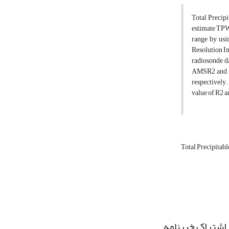
Total Precipi
estimate TPW 
range by usi
Resolution I
radiosonde d
AMSR2 and M
respectively
value of R2 
Total Precipitab
اشتراک خبرنامه