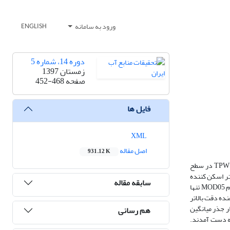
ورود به سامانه
ENGLISH
دوره 14، شماره 5
زمستان 1397
صفحه
452-468
فایل ها
XML
اصل مقاله
931.12 K
بخار آب قابل بارش (TPW) جو یکی از پارامترهای مهم در هواشناسی و هیدرولوژی می‌باشد. هدف مطالعه حاضر، ارزیابی کارایی الگوریتم‌های سنجش از دور برآورد TPW در سطح
رگیری داده‌های رادیومتر اسکن کننده
سابقه مقاله
پیشرفته مایکروویو 2 (AMSR2) در روزهای ابری و فاقد ابر و محصول TPW مادون قرمز نزدیک اسپکترورادیومتر تصویربردار با قدرت تفکیک متوسط (MODIS) با نام MOD05 تنها
نده دقت بالاتر
 که ضریب تعیین (R2) در TPW حاصل از سنجنده AMSR2 و محصول MOD05 به ترتیب 0.516 و 0.650 و مقدار جذر میانگین
هم رسانی
بری مقدار R2 و RMSE مقادیر حاصل از سنجنده AMSR2 به ترتیب 0.284 و 7.367 میلی‌متر به دست آمدند.