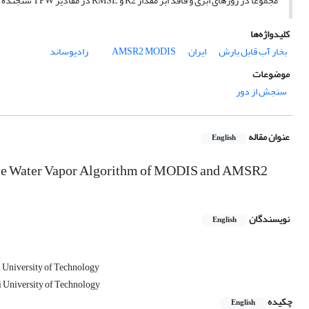
مجموعاً در روزهای ابری و فاقد ابر مقدار R2 و RMSE در مقادیر TPW سنجنده AMSR2 به ترتیب 0.420 و 5.976 میلی‌متر محاسبه گردیدند.
کلیدواژه‌ها
بخار آب قابل بارش
ایران
MODIS
AMSR2
رادیوساند
موضوعات
سنجش از دور
عنوان مقاله
English
table Water Vapor Algorithm of MODIS and AMSR2
نویسندگان
English
i University of Technology
i University of Technology
چکیده
English