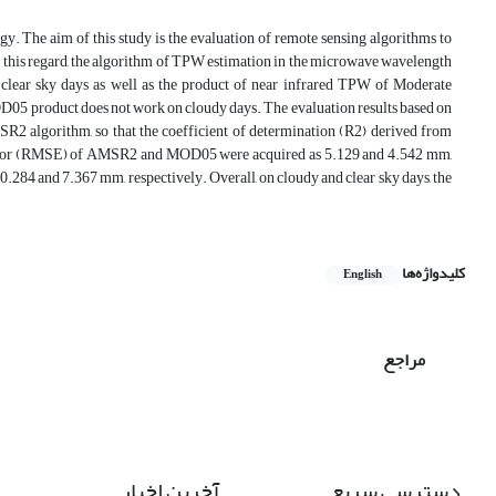
y. The aim of this study is the evaluation of remote sensing algorithms to
n this regard, the algorithm of TPW estimation in the microwave wavelength
ear sky days as well as the product of near infrared TPW of Moderate
5 product does not work on cloudy days. The evaluation results based on
2 algorithm, so that the coefficient of determination (R2) derived from
rror (RMSE) of AMSR2 and MOD05 were acquired as 5.129 and 4.542 mm,
4 and 7.367 mm, respectively. Overall, on cloudy and clear sky days, the
کلیدواژه‌ها
English
مراجع
دسترسی سریع
آخرین اخبار