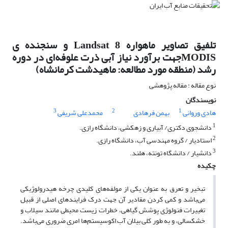
تلفیق تصاویر ماهواره Landsat 8 و سنجنده ی
MODISجهت برآورد نیاز آبی ذرت علوفه‌ای در دوره
رشد (منطقه مورد مطالعه: ماهیدشت کرمانشاه)
نوع مقاله : مقاله پژوهشی
نویسندگان
3
2
1
هادی وروانی
بهمن فرهادی
محمدعلی شریفی
1
دانشجوی دکتری/ آبیاری و زهکشی، دانشگاه رازی.
2
استادیار / گروه مهندسی آب، دانشگاه رازی.
3
دانشیار / دانشگاه تونته، هلند.
چکیده
تبخیر و تعرق به عنوان یکی از مولفه‌های کلیدی چرخه هیدرولوژیکی
می‌باشد و کمی کردن مقادیر آن جهت درک فرایندهای اصلی از قبیل
تغییرات فنولوژی پوشش گیاهی، خطرات زیست محیطی مانند سیلاب و
خشکسالی، و به طور کلی بیلان آب اکوسیستم‌ها امری ضروری می‌باشد.