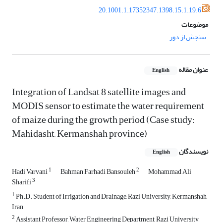
20.1001.1.17352347.1398.15.1.19.6
موضوعات
سنجش از دور
عنوان مقاله
English
Integration of Landsat 8 satellite images and
MODIS sensor to estimate the water requirement
of maize during the growth period (Case study:
Mahidasht, Kermanshah province)
نویسندگان
English
1
2
Hadi Varvani
Bahman Farhadi Bansouleh
Mohammad Ali
3
Sharifi
1
Ph.D. Student of Irrigation and Drainage, Razi University, Kermanshah,
Iran
2
Assistant Professor, Water Engineering Department, Razi University,