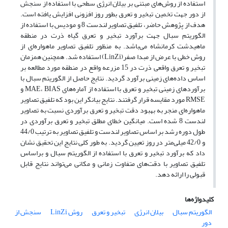
استفاده از روش‌های مبتنی بر بیلان انرژی سطحی با استفاده از سنجش
از دور جهت تخمین تبخیر و تعرق بطور روز افزونی افزایش یافته است.
هدف از پژوهش حاضر، تلفیق تصاویر لندست 8 و مودیس با استفاده از
الگوریتم سبال جهت برآورد تبخیر و تعرق گیاه ذرت در منطقه
ماهیدشت کرمانشاه می‌باشد. به منظور تلفیق تصاویر ماهواره‌ای از
روش خطی با عرض از مبدا صفر(LinZi) استفاده شد. همچنین همزمان
تبخیر و تعرق واقعی ذرت در 15 مزرعه واقع در منطقه مورد مطالعه بر
اساس داده‌های زمینی برآورد گردید. نتایج حاصل از الگوریتم سبال با
برآوردهای زمینی تبخیر و تعرق با استفاده از آماره‌های MAE، BIAS و
RMSE مورد مقایسه قرار گرفتند. نتایج بیانگر این بود که تلفیق تصاویر
ماهواره‌ای منجر به بهبود دقت تبخیر و تعرق برآوردی نسبت به تصاویر
لندست 8 شده است. میانگین خطای مطلق تبخیر و تعرق برآوردی در
طول دوره رشد بر اساس تصاویر لندست و تلفیق تصاویر به ترتیب 44/0
و 42/0 میلی‌متر در روز تعیین گردید. به طور کلی نتایج این تحقیق نشان
داد که برآورد تبخیر و تعرق با استفاده از الگوریتم سبال و براساس
تلفیق تصاویر با دقت‌های متفاوت زمانی و مکانی می‌تواند نتایج قابل
قبولی را ارائه دهد.
کلیدواژه‌ها
الگوریتم سبال
بیلان انرژی
تبخیر و تعرق
روش LinZi
سنجش از
دور