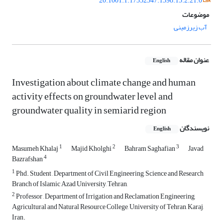
20.1001.1.17352347.1398.15.2.21.0
موضوعات
آب زیرزمینی
عنوان مقاله
English
Investigation about climate change and human
activity effects on groundwater level and
groundwater quality in semiarid region
نویسندگان
English
1
2
3
Masumeh Khalaj
Majid Kholghi
Bahram Saghafian
Javad
4
Bazrafshan
1
Phd. Student , Department of Civil Engineering, Science and Research
Branch of Islamic Azad University, Tehran,
2
Professor , Department of Irrigation and Reclamation Engineering,
Agricultural and Natural Resource College, University of Tehran, Karaj,
Iran.