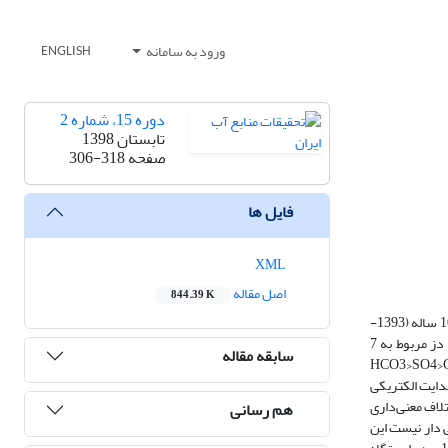
ورود به سامانه
ENGLISH
دوره 15، شماره 2
تابستان 1398
صفحه
306-318
فایل ها
XML
اصل مقاله
844.39 K
این تحقیق با هدف بررسی و تحلیل اثرات خشکسالی از طریق محاسبه شاخص SPI برکمیت و کیفیت آب رودخانه دز انجام شد. برای تعیین خشکسالی، آمار هواشناسی 10 ساله (1393-
1384) از ایستگاه‎های هواشناسی حسینیه، دزفول و شوش و برای ارزیابی تاثیر خشکسالی بر کمیت و کیفیت آب رودخانه، آمار دبی و پارامتر‌های کیفی آب رودخانه دز مربوط به 7
سابقه مقاله
هیدرومتری در طول مسیر، از سازمان آب و برق خوزستان اخذ گردید. فراوانی میانگین آنیون‌های محلول در ایستگاه‌های هیدرومتری رودخانه دز به صورت HCO3>SO4>C
ن دبی، هدایت الکتریکی
بادل آب (SARIW)، pH، غلظت کلر (Cl)، بی‌کربنات (HCO3)، کلسیم (Ca)، منیزیم (Mg)، سدیم (Na) و سولفات (SO4)، اختلاف معنی‌داری
هم رسانی
نی دار نیست این