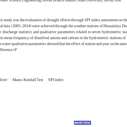
ater Science Engineering, Ahvaz Branch, Islamic Azad University, Ahvaz, Iran
is study was the evaluation of drought effects through SPI index assessment on th
l data (2005-2014) were achieved through the weather stations of Hussainiya, Dezf
r, discharge statistics and qualitative parameters related to seven hydrometric
he mean frequency of dissolved anions and cations in the hydrometric stations
he water qualitative parameters showed that the effect of station and year on the a
ifference (P
River
Mann-Kendall Test
SPI index