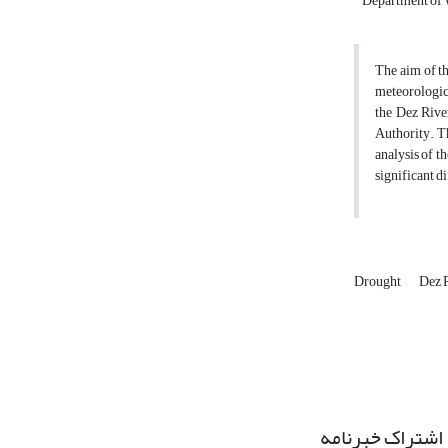
Department of W
The aim of th
meteorologica
the Dez Rive
Authority. T
analysis of t
significant d
Drought
Dez 
اشتراک خبرنامه