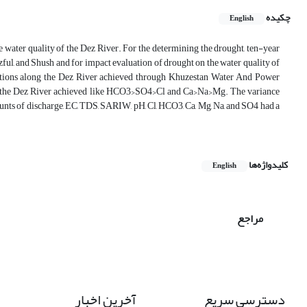
چکیده
English
e water quality of the Dez River. For the determining the drought, ten-year
ul, and Shush and for impact evaluation of drought on the water quality of
 stations along the Dez River achieved through Khuzestan Water And Power
 of the Dez River achieved like HCO3>SO4>Cl and Ca>Na>Mg. The variance
mounts of discharge, EC, TDS, SARIW, pH, Cl, HCO3, Ca, Mg, Na, and SO4 had a
کلیدواژه‌ها
English
مراجع
دسترسی سریع
آخرین اخبار