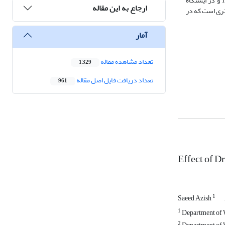
درحالی است که در ایستگاه‌های پایین دست رودخانه روند تغییرات شوری معنی‎دار و مثبت است. شدید‌ترین خشکسالی در ایستگاه حسینیه و دزفول در سال 1387 و در ایستگاه
ارجاع به این مقاله
یده خشکسالی پارامتر‌ی است که در
آمار
تعداد مشاهده مقاله
1,329
تعداد دریافت فایل اصل مقاله
961
Effect of D
1
Saeed Azish
1
Department of W
2