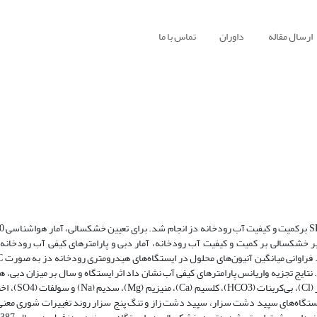
ارسال مقاله
داوران
تماس با ما
ایستگاه 
ی اصلی محلول در آب نیز به‌صورت Ca>Na>Mg بدست آمد. نتایج تجزیه واریانس پارامتر‌های کیفی آب نشان داد اثر ایستگاه و سال بر میزا
(EC)، مواد محلول آب (TDS)، سدیم قابل ت
نشان داد در ایستگاه‌های سپید دشت سزار، سپید دشت زاز و تنگ پنج سزار روند تغییرات شوری مع