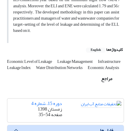
analysis. Moreover, the ELI and ENE were calculated 1.79 and 56%
respectively. The developed methodology in this paper can assist
practitioners and managers of water and wastewater companies for
target-setting of the level of leakage and determining of the ELL
based on it.
کلیدواژه‌ها
English
Economic Level of Leakage
Leakage Management
Infrastructure
Leakage Index
Water Distribution Networks
Economic Analysis
مراجع
دوره 15، شماره 4
زمستان 1398
صفحه
35-54
فایل ها