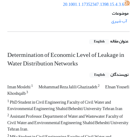
20.1001.1.17352347.1398.15.4.3.6
موضوعات
آب شهری
عنوان مقاله
English
Determination of Economic Level of Leakage in
Water Distribution Networks
نویسندگان
English
1
2
Iman Moslehi
Mohammad Reza Jalili Ghazizadeh
Ehsan Yousefi
3
Khoshqalb
1
PhD Student in Civil Engineering, Faculty of Civil, Water and
Environmental Engineering, Shahid Beheshti University, Tehran, Iran
2
Assistant Professor, Department of Water and Wastewater, Faculty of
Civil, Water and Environmental Engineering, Shahid Beheshti University,
Tehran, Iran.
3
MSc Student in Civil Engineering, Faculty of Civil, Water and