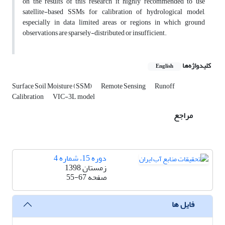
on the results of this research it highly recommended to use
satellite-based SSMs for calibration of hydrological model,
especially in data limited areas or regions in which ground
observations are sparsely-distributed or insufficient.
کلیدواژه‌ها
English
Surface Soil Moisture (SSM)
Remote Sensing
Runoff
Calibration
VIC-3L model
مراجع
دوره 15، شماره 4
زمستان 1398
صفحه
55-67
فایل ها