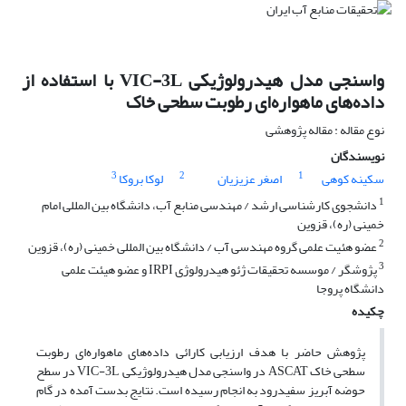
واسنجی مدل هیدرولوژیکی VIC-3L با استفاده از
داده‌های ماهواره‌ای رطوبت سطحی خاک
نوع مقاله : مقاله پژوهشی
نویسندگان
3
2
1
سکینه کوهی
اصغر عزیزیان
لوکا بروکا
1
دانشجوی کارشناسی ارشد / مهندسی منابع آب، دانشگاه بین المللی امام
خمینی (ره)، قزوین
2
عضو هئیت علمی گروه مهندسی آب / دانشگاه بین ‌المللی خمینی (ره)، قزوین
3
پژوشگر / موسسه تحقیقات ژئو هیدرولوژی IRPI و عضو هیئت علمی
دانشگاه پروجا
چکیده
پژوهش حاضر با هدف ارزیابی کارائی داده‌های ماهواره‌ای رطوبت
سطحی خاک ASCAT در واسنجی مدل هیدرولوژیکی VIC-3L در سطح
حوضه آبریز سفیدرود به انجام رسیده است. نتایج بدست آمده در گام