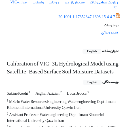
رطوبت سطحی خاک
سنجش از دور
رواناب
واسنجی
مدل VIC-
3L
20.1001.1.17352347.1398.15.4.4.7
موضوعات
هیدرولوژی
عنوان مقاله
English
Calibration of VIC-3L Hydrological Model using
Satellite-Based Surface Soil Moisture Datasets
نویسندگان
English
1
2
3
Sakine Koohi
Asghar Azizian
Luca Brocca
1
MSc in Water Resources Engineering, Water engineering Dept., Imam
Khomeini International University, Qazvin, Iran.
2
Assistant Professor, Water engineering Dept., Imam Khomeini
International University, Qazvin, Iran
3