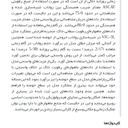
زمانی روزانه حاکی از آن است که در صورت استفاده از منبع رطوبتی
ASCAT مقدار ضریب همبستگی بین رواناب شبیه‌سازی شده و
مشاهداتی در حدود 75/0 می‌باشد و این در حالیست که در صورت
استفاده از داده‌های جریان مشاهداتی برای واسنجی مدل، مقدار ضریب
همبستگی در حدود 80/0 می‌باشد. در گام زمانی ماهانه نیز استفاده از
داده‌های ماهواره‌ای رطوبت سطحی خاک، منجربه افزایش عملکرد مدل
VIC-3L در شبیه‌سازی رواناب خروجی از حوضه شده است. همچنین
از آنجائی که میزان خطای مدل در برآورد حجم رواناب در گام زمانی
ماهانه (2/17 درصد) نسبت به گام زمانی روزانه (5/38 درصد) به
مراتب کمتر می‌باشد، از این روش واسنجی می‌توان برای تخمین آورد
ماهانه با دقت قابل استفاده بعمل آورد. یکی از مزیت‌های واسنجی مدل
با استفاده از داده‌های ماهواره‌ای رطوبت خاک بر خلاف واسنجی با
استفاده از داده‌های جریان مشاهداتی این است که می‌توان تغییرات
مکانی پارامترهای مدل در سطح حوضه را نیز برآورد نمود که این مساله
خود می‌تواند دید بهتری از عملکرد مدل در سطح حوضه را فراهم
نماید. هچنین عدم وجود داده‌های دبی ثبت شده در بسیاری از
حوضه‌ها، امکان واسنجی مدلهای هیدرولوژیکی را با محدودیت اساسی
روبرو می‌نماید و این در حالیست که منابع ماهواره‌ای با دارا بودن توان
تفکیک زمانی و مکانی وسیع از کارائی بسیار زیادی برخوردار می‌باشند.
کلیدواژه‌ها