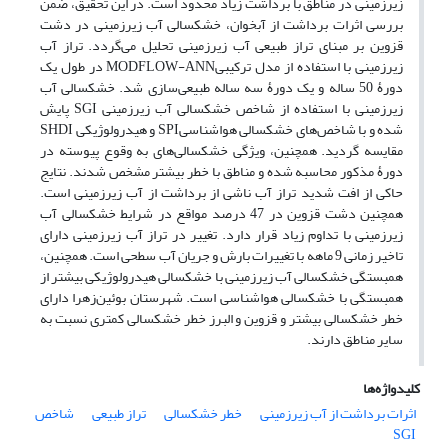
زیرزمینی در مناطق با برداشت زیاد محدود است. در این تحقیق، ضمن
بررسی اثرات برداشت از آبخوان، خشکسالی آب زیرزمینی در دشت
قزوین بر مبنای تراز طبیعی آب زیرزمینی تحلیل می‌گردد. تراز آب
زیرزمینی با استفاده از مدل ترکیبیMODFLOW-ANN در طول یک
دورۀ 50 ساله و یک دورۀ سه ساله طبیعی‌سازی شد. خشکسالی آب
زیرزمینی با استفاده از شاخص خشکسالی آب زیرزمینی SGI پایش
شده و با شاخص‌های خشکسالی هواشناسیSPI و هیدرولوژیکی SHDI
مقایسه گردید. همچنین، ویژگی خشکسالی‌های به وقوع پیوسته در
دورۀ مذکور محاسبه شده و مناطق با خطر بیشتر مشخص شدند. نتایج
حاکی از افت شدید تراز آب ناشی از برداشت از آب زیرزمینی است.
همچنین دشت قزوین در 47 درصد مواقع در شرایط خشکسالی آب
زیرزمینی با تداوم زیاد قرار دارد. تغییر در تراز آب زیرزمینی دارای
تاخیر زمانی 9 ماهه با تغییرات بارش و جریان آب سطحی است. همچنین،
همبستگی خشکسالی آب زیرزمینی با خشکسالی هیدرولوژیکی بیشتر از
همبستگی با خشکسالی هواشناسی است. شهرستان‌ بوئین‌زهرا دارای
خطر خشکسالی بیشتر و قزوین و البرز خطر خشکسالی کمتری نسبت به
سایر مناطق دارند.
کلیدواژه‌ها
اثرات برداشت از آب زیرزمینی
خطر خشکسالی
تراز طبیعی
شاخص
SGI