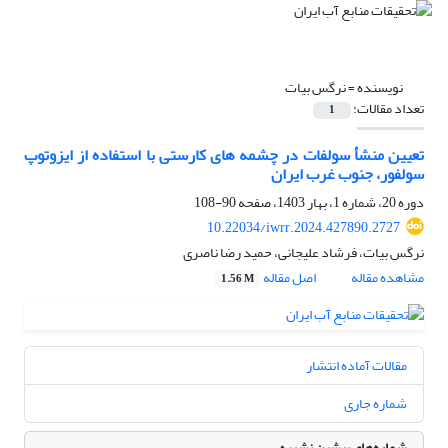
نویسنده =
نرگس بیات
تعداد مقالات:
1
تعیین منشأ سولفات در چشمه های کارستی با استفاده از ایزوتوپ
سولفور، جنوب غرب ایران
دوره 20، شماره 1، بهار 1403، صفحه
90-108
10.22034/iwrr.2024.427890.2727
نرگس بیات، فرشاد علیجانی، حمید رضا ناصری
مشاهده مقاله
اصل مقاله
1.56 M
مقالات آماده انتشار
شماره جاری
شماره‌های پیشین نشریه