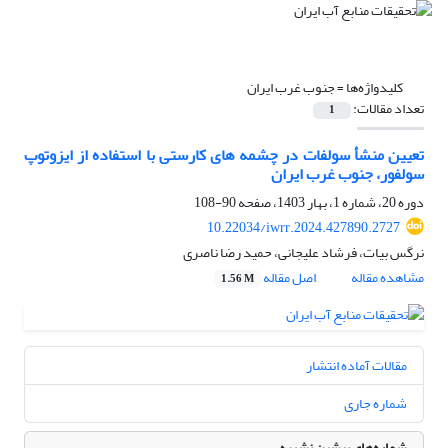
کلیدواژه‌ها =
جنوب غرب ایران
تعداد مقالات:
1
تعیین منشأ سولفات در چشمه های کارستی با استفاده از ایزوتوپ
سولفور، جنوب غرب ایران
دوره 20، شماره 1، بهار 1403، صفحه
90-108
10.22034/iwrr.2024.427890.2727
نرگس بیات، فرشاد علیجانی، حمید رضا ناصری
مشاهده مقاله
اصل مقاله
1.56 M
مقالات آماده انتشار
شماره جاری
شماره‌های پیشین نشریه