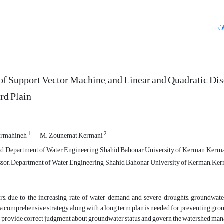
ن
of Support Vector Machine, and Linear and Quadratic Di
rd Plain
1
2
armahineh
M. Zounemat Kermani
, Department of Water Engineering, Shahid Bahonar University of Kerman, Kerma
ssor, Department of Water Engineering, Shahid Bahonar University of Kerman, Ker
ars, due to the increasing rate of water demand and severe droughts, groundwate
a comprehensive strategy along with a long term plan is needed for preventing grou
 provide correct judgment about groundwater status and govern the watershed mana