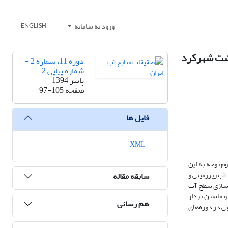
ورود به سامانه
ENGLISH
دشت شهرکرد
دوره 11، شماره 2 -
شماره پیاپی 2
پاییز 1394
صفحه
97-105
فایل ها
XML
م توجه به این
آب زیرزمینی و
سابقه مقاله
33 چاه مشاهده‌ای در دشت شهرکرد طی سال‌های 1378 تا 1388 به منظور شبیه‌سازی سطح آب
ستفاده شده است. ارتباط مختصات دشت شهرکرد و تغییرات سطح آب زیرزمینی با روش‌های تحلیل تفکیک خطی (LDA)، تحلیل تفکیک درجه دوم (QDA) و ماشین بردار
هم رسانی
ی نسبی در دوره‌های