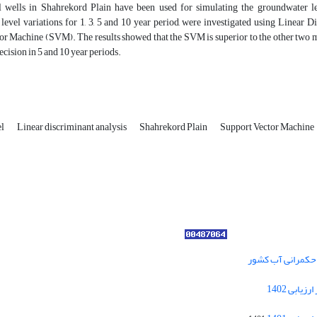
l wells in Shahrekord Plain have been used for simulating the groundwater l
level variations, for 1, 3, 5 and 10 year period, were investigated using Linea
r Machine (SVM). The results showed that the SVM is superior to the other two mode
ecision in 5 and 10 year periods.
el
Linear discriminant analysis
Shahrekord Plain
Support Vector Machine
ر حکمرانی آب کشور
کسب رتبه الف مجلات علمی پژوهشی در ارزیابی 1402