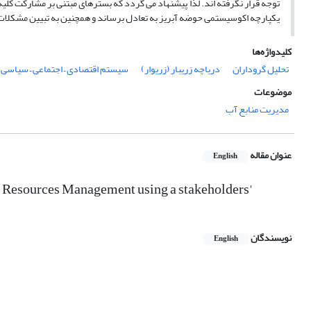
توجه قرار نگرفته اند. لذا پیشنهاد می گردد که بسترهای مبتنی بر مشارکت کلی
یکپارچه اکوسیستمی حوضه آبریز به تعادل برساند و همچنین به تبیین مشکلات از
کلیدواژه‌ها
تحلیل گروداران
دریاچه زریبار (زریوار)
سیستم اقتصادی – اجتماعی – سیاسی
موضوعات
مدیریت منابع آب
عنوان مقاله
English
ter Resources Management using a stakeholders'
نویسندگان
English