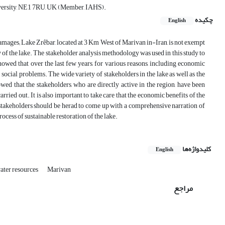
niversity, NE1 7RU, UK (Member, IAHS).
چکیده
English
damages; Lake Zrêbar, located at 3 Km West of Marivan in-Iran, is not exempt
y of the lake. The stakeholder analysis methodology was used in this study to
owed that over the last few years, for various reasons, including economic
ocial problems. The wide variety of stakeholders in the lake as well as the
d that the stakeholders, who are directly active in the region, have been
arried out. It is also important to take care that the economic benefits of the
stakeholders should be herad to come up with a comprehensive narration of
process of sustainable restoration of the lake.
کلیدواژه‌ها
English
ater resources
Marivan
مراجع