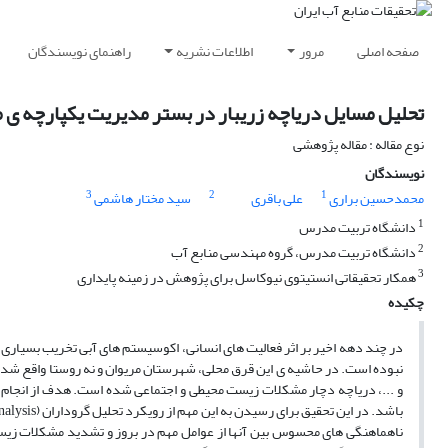
صفحه اصلی
مرور
اطلاعات نشریه
راهنمای نویسندگان
تحلیل مسایل دریاچه زریبار در بستر مدیریت یکپارچه ی م
نوع مقاله : مقاله پژوهشی
نویسندگان
3
2
1
محمدحسین براری
علی باقری
سید مختار هاشمی
1
دانشگاه تربیت مدرس
2
دانشگاه تربیت مدرس، گروه مهندسی منابع آب
3
همکار تحقیقاتی انستیتوی نیوکاسل برای پژوهش در زمینه پایداری
چکیده
نبوده است. در حاشیه ی این قرق محلی، شهرستان مریوان و نه روستا واقع شده
و ...، دریاچه دچار مشکلات زیست محیطی و اجتماعی شده است. هدف از انجام 
ناهماهنگی های محسوس بین آنها از عوامل مهم در بروز و تشدید مشکلات زیست