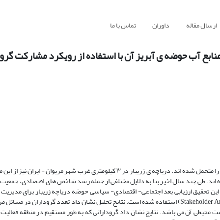
ارسال مقاله
داوران
تماس با ما
نابع آب حوضه ی آبریز آن با استفاده از رویکرد مشارکت گرو
در چند دهه اخیر بر اثر فعالیت های انسانی، اکوسیستم های آبی تخریب بسیاری را متحمل شده اند. دریاچه ی زریبار در ۳ کیلومتری غرب ش
 اند. طی چند سال اخیر بنا به دلایل مختلفی از جمله رشد شاخص های اقتصادی، جمعیت
این تحقیق ارزیابی بعد اجتماعی- اقتصادی- سیاسی حوضه دریاچه زریبار برای مدیریت 
باشد. در این تحقیق برای رسیدن به این مهم از رویکرد تحلیل گروداران (Stakeholder Analysis) استفاده شده است. نتایج تحلیل نشان داد تعدد گرودار
 محیطی آن می باشد. نتایج نشان داد گرودارانی که به طور مستقیم در منطقه فعالیت 