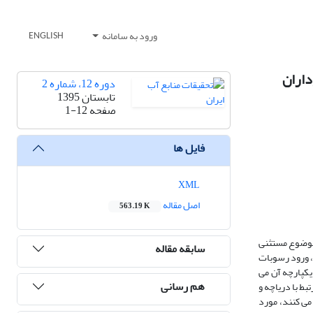
ورود به سامانه
ENGLISH
داران
دوره 12، شماره 2
تابستان 1395
صفحه
1-12
فایل ها
XML
اصل مقاله
563.19 K
هر مریوان - ایران نیز از این موضوع مستثنی
سابقه مقاله
، ورود رسوبات
یکپارچه آن می
هم رسانی
ان در مسائل مرتبط با دریاچه و
می کنند، مورد