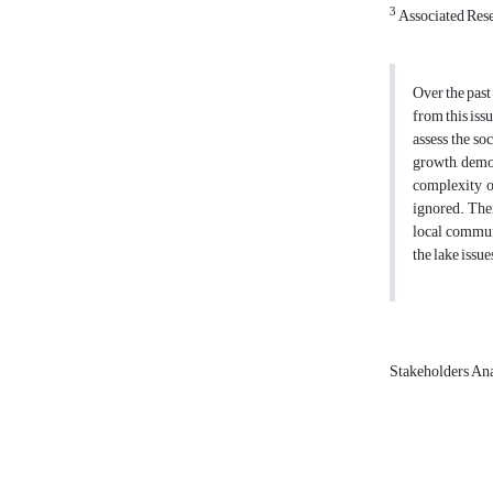
3
Associated Rese
Over the past
from this iss
assess the so
growth, demog
complexity of
ignored. Ther
local communi
the lake issue
Stakeholders An