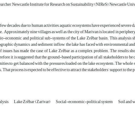
archer, Newcastle Institute for Research on Sustainability (NIReS), Newcastle U
 few decades, due to human activities, aquatic ecosystems have experienced severe 
ue. Approximately nine villages as well as the city of Marivan is located in peripher
cio-economic and political sub-systems of the Lake Zrêbar basin. This analysis sh
raphic dynamics, and sediment inflow, the lake has faced with environmental and s
 issues has made the case of Lake Zrêbar as a complex problem. The results showe
efore, it is suggested that the ground-based participation of all stakeholders to be c
ties to get balanced with the pressures loaded on the lake ecosystem. The whole 
s. That process is expected to be effective to attract the stakeholders’ support to the 
alysis
Lake Zrêbar (Zarivar)
Social-economic-political system
Soil and w