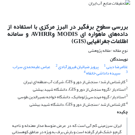
بررسی سطوح برفگیر در البرز مرکزی با استفاده از
داده‌های ماهواره ای MODIS وAVHRR و سامانه
اطلاعات جغرافیایی (GIS)
نوع مقاله : مقاله پژوهشی
نویسندگان
2
1
غلامرضا دینی
پرویز ضیائیان فیروزآبادی
عباس علیمحمدی سراب
4
3
سپیده داداشی خانقاه
1
کارشناس ارشد/ سنجش از دور و GIS، شرکت آب منطقه ای تهران
2
استادیار /گروه سنجش از دور و GIS، دانشگاه شهید بهشتی
3
استادیار/ گروه مهندسی ژئوماتیک، دانشگاه خواجه نصیرالدین طوسی
4
کارشناس ارشد /سنجش از دور و GIS، دانشگاه شهید بهشتی
چکیده
ایران سرزمینی کم آبی است که در عرض متوسط مدار معتدله و ناحیه
گرم و خشک قرار گرفته است و بارش برف به ویژه در مناطق کوهستانی