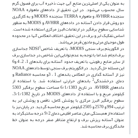
به عنوان یکی از اصلی‌ترین منابع آبی جهت ذخیره آب برای فصول گرم
سال محسوب می‌شود. در این تحقیق از داده‌های ماهواره NOAA
سنجنده AVHRR و ماهواره TERRA سنجنده MODIS و به کارگیری
دو روش قرار دادن آستانه در داده‌های AVHRR و MODIS به منظور
شناسایی سطوح برفگیر در ارتفاعات البرز مرکزی استفاده شده است.
اساس تفکیک ابر و برف در این تحقیق، اختلاف انعکاس آنها در محدوده
طول موجهای مرئی و مادون قرمز می‌باشد.
1
در الگوریتم برف سنجی MODIS، با تعریف شاخصNDSI
جداسازی
برف انجام شد اما با توجه به عدم توانایی این شاخص در جداسازی برف
از سایر منابع رطوبتی، با تعریف حدود آستانه برای باندهای 1، 2، 4 و6
این مسئله حل ‌گردید. در الگوریتم برف سنجی توسط داده‌های NOAA
نیز از آستانه گذاری در انعکاس باندهای 1 ، 3و محاسبه Radiance و
2
دمای درخشندگی
باندهای حرارتی استفاده ‌شد. با استفاده از
داده‌های AVHRR در تاریخ 6/1/1383 مساحت سطوح برفگیر 5303
کیلومتر مربع و با استفاده از داده‌های MODIS در تاریخ 3/1/1382،
سطوح برفگیر البرز مرکزی با پوشش کامل، ناقص و پوشش ابر به
ترتیب 994 و 2570 و 2505 کیلومتر مربع محاسبه گردید. در پایان نیز با
استفاده از همبستگی میان عناصر اقلیمی دمای 9/2 درجه سانتیگراد به
عنوان آستانه ریزش برف و ارتفاع متناظر صفر درجه به عنوان خط
ماندگاری برف محاسبه شد.