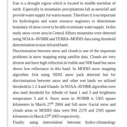
Iran is a drought region which is located in middle meridian of
earth. Especially in mountains, precipitations fall as snowfall and
provide water supply for warm season. Therefore, it is so important
for hydrologists and water resource engineers to determinate
boundary of snow cover to be able to estimate water supply. In this
study, snow cover area in Central Alborz mountains were detected
using NOAA-AVHRR and TERRA-MODIS data using threshold
determination in near infrared band.
Discrimination between snow and clouds is one of the important
problems in snow mapping using satellite data. Clouds are very
diverse and have high reflection in visible and NIR band but snow
shows low reflectance in this band. In MODIS snow mapping
algorithm, first using NDSI, snow pack detected but for
discrimination between snow and other wet lands we utilized
threshold in 1, 2, 4 and 6 bands. In NOAA-AVHRR algorithm were
also used threshold for Albedo of band 1 and 3 and brightness
temperature 3 and 4. Snow areas in AVHRR is 5303 square
th
kilometers in March 27
2004 and full snow, fractal snow and
clouds areas in MODIS data were 994, 2570 and 2505 square
th
kilometers in March 25
2003, respectively.
Finally, using interrelation between hydro-climatology