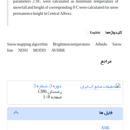
parameters 2.9°C were calculated as minimum temperature of
snowfall and height of corresponding 0° C were calculated for snow
permanence height in Central Alborz.
کلیدواژه‌ها
English
Snow mapping algorithm
Brightness temperature
Albedo
Snow
line
NDSI
MODIS
AVHRR
مراجع
دوره 3، شماره 3
زمستان 1386
صفحه
1-8
فایل ها
XML