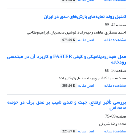
512.73 K
تحلیل روند نمایه‌های بارش‌های حدی در ایران
صفحه
42-55
احمد عسگری، فاطمه رحیم‌زاده، نوشین محمدیان، ابراهیم فتاحی
مشاهده مقاله
اصل مقاله
673.96 K
مدل هیدرودینامیکی و کیفی FASTER و کاربرد آن در مهندسی
رودخانه
صفحه
56-68
سید محمود کاشفی‌پور، احمدعلی توکلی‌زاده
مشاهده مقاله
اصل مقاله
388.66 K
بررسی تأثیر ارتفاع، جهت و تندی شیب بر عمق برف در حوضه
صمصامی
صفحه
69-79
محمدرضا شریفی
مشاهده مقاله
اصل مقاله
225.67 K