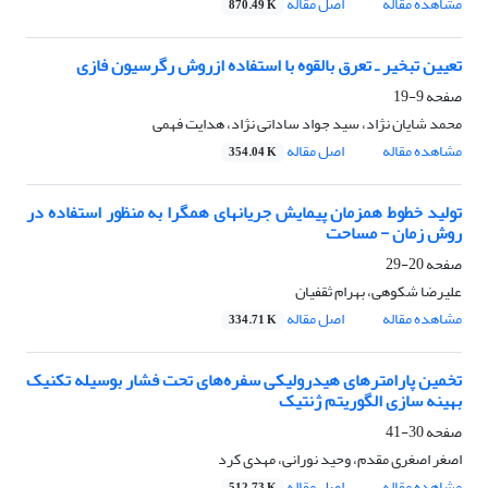
مشاهده مقاله
اصل مقاله
870.49 K
تعیین تبخیر ـ تعرق بالقوه با استفاده ازروش رگرسیون فازی
صفحه
9-19
محمد شایان نژاد، سید جواد ساداتی نژاد، هدایت فهمی
مشاهده مقاله
اصل مقاله
354.04 K
تولید خطوط همزمان پیمایش جریانهای همگرا به منظور استفاده در
روش زمان - مساحت
صفحه
20-29
علیرضا شکوهی، بهرام ثقفیان
مشاهده مقاله
اصل مقاله
334.71 K
تخمین پارامترهای هیدرولیکی سفره‌های تحت فشار بوسیله تکنیک
بهینه سازی الگوریتم ژنتیک
صفحه
30-41
اصغر اصغری مقدم، وحید نورانی، مهدی کرد
مشاهده مقاله
اصل مقاله