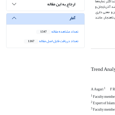
 اکثر نمایه‌ها
ارجاع به این مقاله
اطق مانند آذربایجان و
 10 نمایه در ایستگاه‌های بوشهر و تبریز و معنی داری
یلی ناهنجار، مانند
آمار
تعداد مشاهده مقاله
1,547
تعداد دریافت فایل اصل مقاله
1,167
Trend Analy
1
A Asgari
F 
1
Faculty member
2
Expert of Islam
3
Faculty member