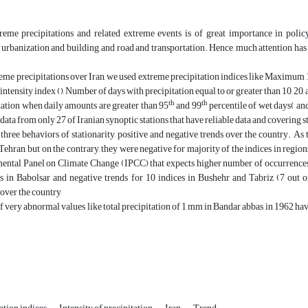
reme precipitations and related extreme events is of great importance in polic
rbanization and building, and road and transportation. Hence, much attention has 
eme precipitations over Iran, we used extreme precipitation indices like Maximum 
 intensity index (), Number of days with precipitation equal to or greater than 10, 20
th
th
tation when daily amounts are greater than 95
and 99
percentile of wet days( and
 data from only 27 of Iranian synoptic stations that have reliable data and coverin
three behaviors of stationarity, positive and negative trends over the country. As
Tehran, but on the contrary, they were negative for majority of the indices in regio
ental Panel on Climate Change (IPCC) that expects higher number of occurrences o
es in Babolsar and negative trends for 10 indices in Bushehr and Tabriz (7 out o
 over the country
 very abnormal values like total precipitation of 1 mm in Bandar abbas in 1962 have 