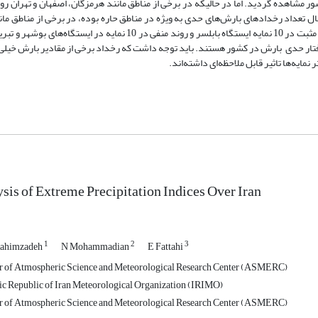
ر مشاهده گردید. اما در حالیکه در برخی از مناطق مانند هرمزگان، اصفهان و تهران روند
افته‌های هیات بین الدول تغییر اقلیم (IPCC) حاکی از احتمال تعداد رخدادهای بارش‌های حدی به ویژه در مناطق حاره بوده، در برخی از من
فارس نیز روند اکثر نمایه‌ها منفی و بر خلاف آن تشخیص داده شده است. روند مثبت در 10 نمایه ایستگاه بابلسر و روند منفی در
ی 05/0، همگی گویای پیچیدگی خاص رفتار حدی بارش در کشور هستند. باید توجه داشت که رخداد برخی از مقادیر بارش خ
sis of Extreme Precipitation Indices Over Iran
1
2
3
Rahimzadeh
N Mohammadian
E Fattahi
 of Atmospheric Science and Meteorological Research Center (ASMERC)
ic Republic of Iran Meteorological Organization (IRIMO)
 of Atmospheric Science and Meteorological Research Center (ASMERC)