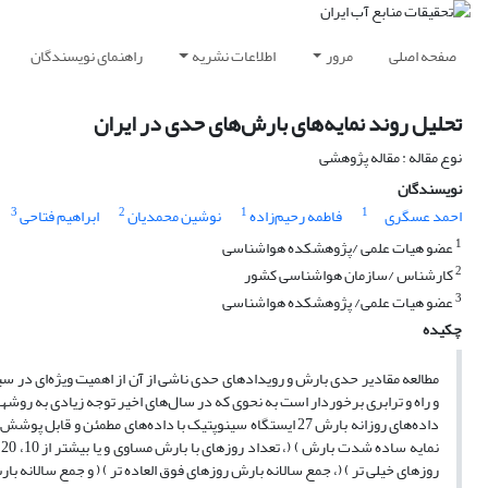
صفحه اصلی
مرور
اطلاعات نشریه
راهنمای نویسندگان
تحلیل روند نمایه‌های بارش‌های حدی در ایران
نوع مقاله : مقاله پژوهشی
نویسندگان
3
2
1
1
احمد عسگری
فاطمه رحیم‌زاده
نوشین محمدیان
ابراهیم فتاحی
1
عضو هیات علمی /پژوهشکده هواشناسی
2
کارشناس /سازمان هواشناسی کشور
3
عضو هیات علمی/ پژوهشکده هواشناسی
چکیده
مطالعه مقادیر حدی بارش و رویدادهای حدی ناشی از آن از اهمیت ویژه‌ای در 
و راه و ترابری برخوردار است به نحوی که در سال‌های اخیر توجه زیادی به روش
نمایه ساده شدت بارش ) (، تعداد روزهای با بارش مساوی و یا بیشتر از 10، 20 و 25 میلی متر ) , , ( ، تعداد روزهای خشک متوالی ) (، تعداد روزهای تر متوالی (
روزهای خیلی تر ) (، جمع سالانه بارش روزهای فوق العاده تر ) ( و جمع سالانه بارش روزهای تر ) 