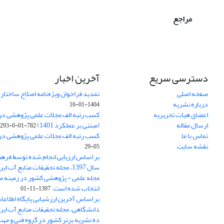
مراجع
دسترسی سریع
آخرین اخبار
صفحه اصلی
تمدید فراخوان ویژه‌نامه اصلاح ساختا
درباره نشریه
1404-01-16
اعضای هیات تحریریه
ارسال مقاله
(مبتنی بر عملکرد 1401)
782-01-0-293
تماس با ما
کسب رتبه الف مجلات علمی پژوهشی در ارزی
نقشه سایت
05-29
بر اساس ارزیابی انجام شده توسط فره
سال 1397، مجله تحقیقات منابع آب 
مجله علمی - پژوهشی کشور در زمینه م
انتخاب شده است.
1397-11-01
بر اساس آخرین ارزشیابی پایگاه اطلاعا
دانشگاهی، مجله تحقیقات منابع آب ایران
ده نشریه برتر کشور در گروه فنی و مه