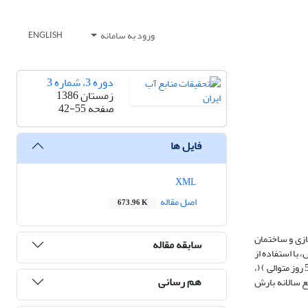
ورود به سامانه
ENGLISH
دوره 3، شماره 3
زمستان 1386
صفحه
42-55
فایل ها
XML
اصل مقاله
673.96 K
ازی و ساختمان
سابقه مقاله
با استفاده از
داده‌های روزانه بارش 27 ایستگاه سینوپتیک با داده‌های مطمئن و قابل پوشش دوره نرمال استاندارد 1990-1961، نمایه‌های حداکثر بارش یک روزه )(، حداکثر بارش 5 روز متوالی ) (،
هم رسانی
ع سالانه بارش