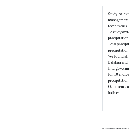
Study of ext
management, u
recent years.
To study extr
precipitation
Total precipi
precipitation
We found all 
Esfahan, and 
Intergovernm
for 10 indic
precipitation
Occurrence of
indices.