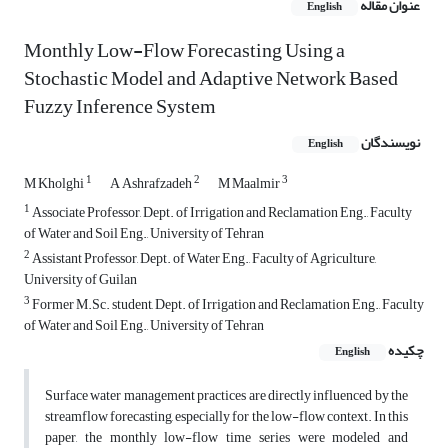
عنوان مقاله
English
Monthly Low-Flow Forecasting Using a
Stochastic Model and Adaptive Network Based
Fuzzy Inference System
نویسندگان
English
1
2
3
M Kholghi
A Ashrafzadeh
M Maalmir
1
Associate Professor, Dept. of Irrigation and Reclamation Eng., Faculty
of Water and Soil Eng., University of Tehran
2
Assistant Professor, Dept. of Water Eng., Faculty of Agriculture,
University of Guilan
3
Former M.Sc. student, Dept. of Irrigation and Reclamation Eng., Faculty
of Water and Soil Eng., University of Tehran
چکیده
English
Surface water management practices are directly influenced by the
streamflow forecasting, especially for the low-flow context. In this
paper, the monthly low-flow time series were modeled and