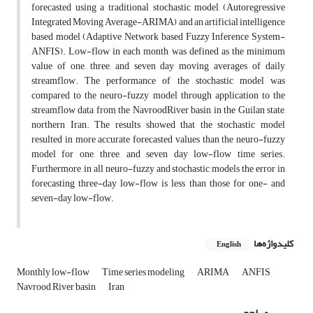
forecasted using a traditional stochastic model (Autoregressive
Integrated Moving Average-ARIMA) and an artificial intelligence
based model (Adaptive Network based Fuzzy Inference System-
ANFIS). Low-flow in each month was defined as the minimum
value of one, three, and seven day moving averages of daily
streamflow. The performance of the stochastic model was
compared to the neuro-fuzzy model through application to the
streamflow data from the NavroodRiver basin in the Guilan state,
northern Iran. The results showed that the stochastic model
resulted in more accurate forecasted values than the neuro-fuzzy
model for one, three, and seven day low-flow time series.
Furthermore, in all neuro-fuzzy and stochastic models the error in
forecasting three-day low-flow is less than those for one- and
seven-day low-flow.
کلیدواژه‌ها
English
Monthly low-flow
Time series modeling
ARIMA
ANFIS
Navrood River basin
Iran