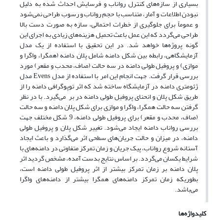
بسیاری از سازه‌های کنترل رواناب و فرسایش احداث شده به دلیل
نبودن اطلاعات و آمار، متناسب با حجم رواناب و ‌رسوب طراحی نمی‌شود
و عموماً برای جلوگیری از خطرات احتمالی، سازه به صورت دست بالا
طراحی می‌گردد که این عمل باعث تحمیل هزینه‌های زیادی به اجرای این
گونه پروژه‌ها خواهد شد. در این تحقیق با استفاده از یک مدل
آزمایشگاهی، رابطه بین شکل دامنه شامل پلان دامنه (همگرا، واگرا و
موازی) و پروفیل طولی دامنه در سه حالت (صاف، محدب و مقعر) مورد
بررسی قرار گرفت. جهت انجام این امر با استفاده از مدل Evens مدل
ژئومتری دامنه در آزمایشگاه ساخته شد که اثر توپوگرافی دامنه را از
طریق شکل پلان و انحنای پروفیل طولی دامنه در بر می‌گیرد. با در نظر
گرفتن سه حالت همگرا، واگرا و موازی برای شکل پلان دامنه و سه حالت
(صاف، محدب و مقعر) برای پروفیل طولی دامنه، 9 شکل مختلف جهت
بررسی رواناب دامنه ایجاد می‌شود. تغییر شکل پلان و پروفیل طولی
دامنه، در میزان و حالت جریان‌های سطحی اثر می‌گذارد و باعث ایجاد
آستانه شروع رواناب، پیک جریان و زمان تمرکز متفاوتی در دامنه‌های با
شرایط یکسان می‌گردد. بر اساس نتایج بدست آمده، مشخص گردید اثر
پلان دامنه بر زمان تمرکز بیشتر از اثر پروفیل طولی دامنه است،
بطوریکه زمان تمرکز دامنه‌های همگرا بیشتر از دامنه‌های واگرا
می‌‌باشد.
کلیدواژه‌ها