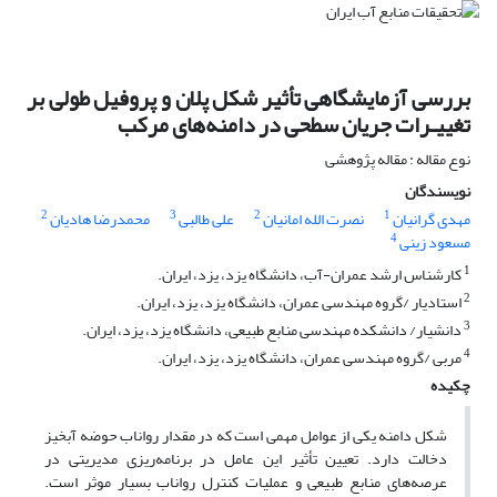
بررسی آزمایشگاهی تأثیر شکل پلان و پروفیل طولی بر
تغییـرات جریان سطحی در دامنه‌های مرکب
نوع مقاله : مقاله پژوهشی
نویسندگان
2
3
2
1
مهدی گرانیان
نصرت الله امانیان
علی طالبی
محمدرضا هادیان
4
مسعود زینی
1
کارشناس ارشد عمران-آب، دانشگاه یزد، یزد، ایران.
2
استادیار /گروه مهندسی عمران، دانشگاه یزد، یزد، ایران.
3
دانشیار/ دانشکده مهندسی منابع طبیعی، دانشگاه یزد، یزد، ایران.
4
مربی /گروه مهندسی عمران، دانشگاه یزد، یزد، ایران.
چکیده
شکل دامنه یکی از عوامل مهمی است که در مقدار رواناب حوضه آبخیز
دخالت دارد. تعیین تأثیر این عامل در برنامه‌ریزی مدیریتی در
عرصه‌های منابع طبیعی و عملیات کنترل رواناب بسیار موثر است.