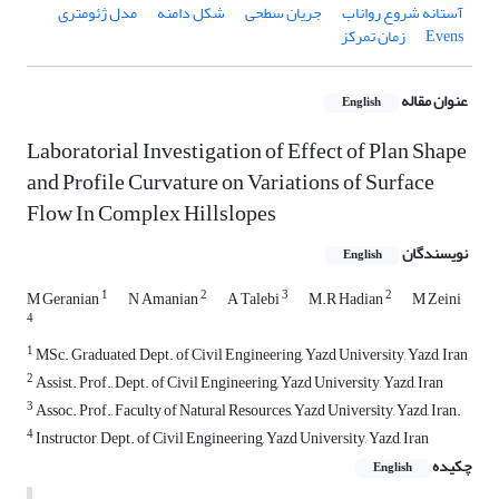
آستانه شروع رواناب
جریان سطحی
شکل دامنه
مدل ژئومتری
Evens
زمان تمرکز
عنوان مقاله
English
Laboratorial Investigation of Effect of Plan Shape
and Profile Curvature on Variations of Surface
Flow In Complex Hillslopes
نویسندگان
English
1
2
3
2
M Geranian
N Amanian
A Talebi
M.R Hadian
M Zeini
4
1
MSc. Graduated, Dept. of Civil Engineering, Yazd University, Yazd, Iran
2
Assist. Prof., Dept. of Civil Engineering, Yazd University, Yazd, Iran
3
Assoc. Prof., Faculty of Natural Resources, Yazd University, Yazd, Iran.
4
Instructor, Dept. of Civil Engineering, Yazd University, Yazd, Iran
چکیده
English