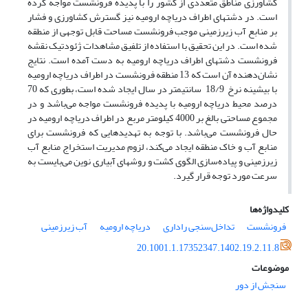
کشاورزی مناطق متعددی از کشور را با پدیده فرونشست مواجه کرده
است. در دشتهای اطراف دریاچه ارومیه نیز گسترش کشاورزی و فشار
بر منابع آب زیرزمینی موجب فرونشست مساحت قابل توجهی از منطقه
شده است. در این تحقیق با استفاده از تلفیق مشاهدات ژئودتیک نقشه
فرونشست دشتهای اطراف دریاچه ارومیه به دست آمده است. نتایج
نشان‌دهنده آن است که 13 منطقه فرونشست در اطراف دریاچه ارومیه
با بیشینه نرخ 18/9 سانتی‎متر در سال ایجاد شده است، بطوری که 70
درصد محیط دریاچه ارومیه با پدیده فرونشست مواجه می‌­باشد و در
مجموع مساحتی بالغ بر 4000 کیلومتر مربع در اطراف دریاچه ارومیه در
حال فرونشست می‌باشد. با توجه به تهدیدهایی که فرونشست برای
منابع آب و خاک منطقه ایجاد می‌کند، لزوم مدیریت استخراج منابع آب
زیرزمینی و پیاده‌سازی الگوی کشت و روش­های آبیاری نوین می‌بایست به
سرعت مورد توجه قرار گیرد.
کلیدواژه‌ها
فرونشست
تداخل‌سنجی راداری
دریاچه ارومیه
آب زیرزمینی
20.1001.1.17352347.1402.19.2.11.8
موضوعات
سنجش از دور