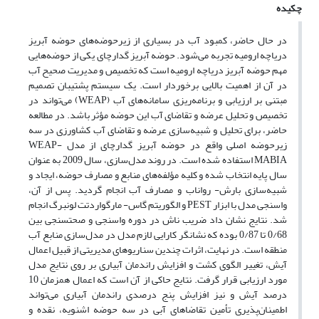
چکیده
در حال حاضر، کمبود آب در بسیاری از زیرحوضه‌های حوضه آبریز
دریاچه ارومیه تجربه می‌­شود. حوضه آبریز گدارچای یکی از حوضه‌هایی
مهم حوضه آبریز دریاچه ارومیه است که تخصیص و مدیریت صحیح آب
در آن از اهمیت بالایی برخوردار است. یک سیستم پشتیبان تصمیم
مبتنی بر ارزیابی و برنامه‌ریزی سامانه‌های آب (WEAP) می‌­تواند در
تخصیص و تحلیل عرضه و تقاضای آب این حوضه مؤثر باشد. در مطالعه
حاضر، برای تحلیل و شبیه‌سازی عرضه و تقاضای آب کشاورزی در سه
زیرحوضه اصلی واقع در حوضه آبریز گدارچای از مدل WEAP-
MABIA استفاده‌ شده است. در روند مدل‌سازی، سال 2009 به عنوان
سال پایه انتخاب ‌شده و کلیه مؤلفه‌­های منابع و مصارف حوضه، ایجاد و
شبیه‌سازی بارش- رواناب و مصارف آب انجام گردید. پس از آن،
واسنجی مدل با ابزار PEST و الگوریتم گاس- مارگواردتت لونبرگ انجام
شد. نتایج نشان داد ضریب ناش در دوره واسنجی و صحت­سنجی بین
0/68 تا 0/87 بوده که نشانگر کارایی لازم مدل در مدل‌سازی منابع آب
منطقه است. در نهایت، اثرات چندین سناریوهای مدیریتی از قبیل اعمال
آیش، تغییر الگوی کشت و افزایش راندمان آبیاری بر روی نتایج مدل
مورد ارزیابی قرار گرفت. نتایج حاکی از آن است که اعمال همزمان 10
درصد آیش و نیز افزایش پنج درصدی راندمان آبیاری می­‌تواند
اطمینان‌­پذیری تأمین تقاضاهای آبی در سه حوضه اشنویه، نقده و