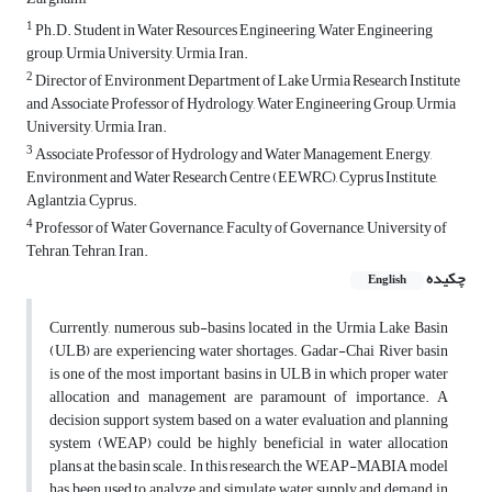
1
Ph.D. Student in Water Resources Engineering, Water Engineering
group, Urmia University, Urmia, Iran.
2
Director of Environment Department of Lake Urmia Research Institute
and Associate Professor of Hydrology, Water Engineering Group, Urmia
University, Urmia, Iran.
3
Associate Professor of Hydrology and Water Management, Energy,
Environment and Water Research Centre (EEWRC), Cyprus Institute,
Aglantzia, Cyprus.
4
Professor of Water Governance, Faculty of Governance, University of
Tehran, Tehran, Iran.
چکیده
English
Currently, numerous sub-basins located in the Urmia Lake Basin
(ULB) are experiencing water shortages. Gadar-Chai River basin
is one of the most important basins in ULB in which proper water
allocation and management are paramount of importance. A
decision support system based on a water evaluation and planning
system (WEAP) could be highly beneficial in water allocation
plans at the basin scale. In this research, the WEAP-MABIA model
has been used to analyze and simulate water supply and demand in