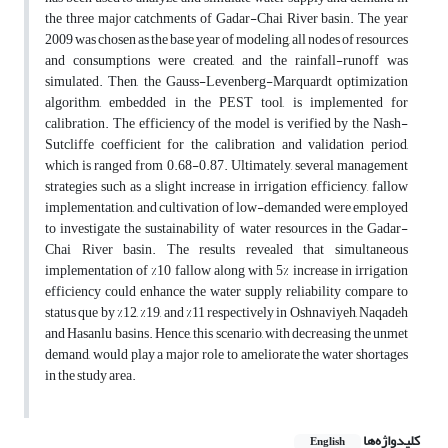
the three major catchments of Gadar-Chai River basin. The year
2009 was chosen as the base year of modeling, all nodes of resources
and consumptions were created, and the rainfall-runoff was
simulated. Then, the Gauss-Levenberg-Marquardt optimization
algorithm, embedded in the PEST tool, is implemented for
calibration. The efficiency of the model is verified by the Nash-
Sutcliffe coefficient for the calibration and validation period,
which is ranged from 0.68-0.87. Ultimately, several management
strategies such as a slight increase in irrigation efficiency, fallow
implementation, and cultivation of low-demanded were employed
to investigate the sustainability of water resources in the Gadar-
Chai River basin. The results revealed that simultaneous
implementation of %10 fallow along with 5% increase in irrigation
efficiency could enhance the water supply reliability compare to
status que by %12, %19, and %11 respectively in Oshnaviyeh, Naqadeh
and Hasanlu basins. Hence, this scenario, with decreasing the unmet
demand, would play a major role to ameliorate the water shortages
in the study area.
کلیدواژه‌ها
English