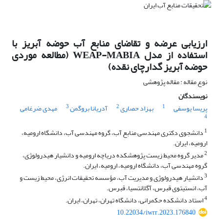
ارزیابی عرضه و تقاضای منابع آب حوضه آبریز با
استفاده از مدل WEAP-MABIA (مطالعه موردی
حوضه آبریز گدارچای نقده)
نوع مقاله : مقاله پژوهشی
نویسندگان
3
2
1
پریسا یوسفی
بهزاد حصاری
آدریانا بروگمن
مهدی ضرغامی
4
1
دانشجوی دکتری مهندسی منابع آب، گروه مهندسی آب، دانشگاه ارومیه،
ارومیه، ایران.
2
مدیر گروه محیط زیست پژوهشکده دریاچه ارومیه و دانشیار هیدرولوژی،
گروه مهندسی آب، دانشگاه ارومیه، ارومیه، ایران.
3
دانشیار هیدرولوژی و مدیریت آب، مؤسسه تحقیقات انرژی، محیط زیست و
آب، انستیتوی قبرس، آگلانتسیا، قبرس.
4
استاد دانشکده حکمرانی، دانشگاه تهران، تهران، ایران.
10.22034/iwrr.2023.176840