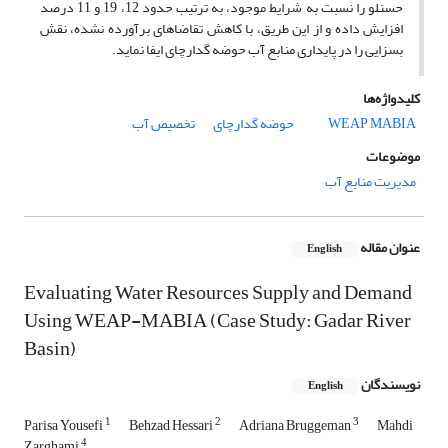
حسنلو را نسبت به شرایط موجود، به ترتیب حدود 12، 19 و 11 درصد
افزایش داده و از این طریق، با کاهش تقاضاهای برآورده نشده، نقش
بسزایی را در پایداری منابع آب حوضه گدارچای ایفا نماید.
کلیدواژه‌ها
MABIA
WEAP
حوضه گدارچای
تخصیص آب
موضوعات
مدیریت منابع آب
عنوان مقاله
English
Evaluating Water Resources Supply and Demand
Using WEAP-MABIA (Case Study: Gadar River
Basin)
نویسندگان
English
1
2
3
Parisa Yousefi
Behzad Hessari
Adriana Bruggeman
Mahdi
4
Zarghami