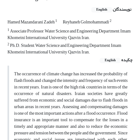
نویسندگان
English
1
2
Hamed Mazandarani Zadeh
Reyhaneh Golmohammadi
1
Associate Professor, Water Science and Engineering Department, Imam
Khomeini International University, Qazvin, Iran.
2
Ph.D. Student, Water Science and Engineering Department, Imam
Khomeini International University, Qazvin, Iran.
چکیده
English
The occurrence of climate change has increased the probability of
flash floods and changed the intensity and frequency of such events
in recent years. Iran is one of the high risk countries in terms of the
occurrence of natural disasters. Iraian societies have greatly
suffered from economic and social damages due to flash floods in
urban areas in recent years. Assessing and compensating damages
is one of the most important actions after a flood occurrence. Flood
insurance is an important tool to compensate for the losses in a
timely and appropriate manner and also to reduce the economic
pressure and tension between the people and the government. Since
economic and social issues are intertwined with each other,