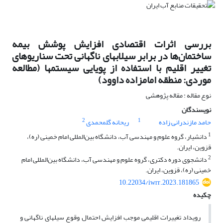
بررسی اثرات اقتصادی افزایش پوشش بیمه
ساختمان‌ها در برابر سیلابهای ناگهانی تحت سناریوهای
تغییر اقلیم با استفاده از پویایی سیستمها (مطالعه
موردی: منطقه امامزاده داوود)
نوع مقاله : مقاله پژوهشی
نویسندگان
2
1
حامد مازندرانی زاده
ریحانه گلمحمدی
1
دانشیار، گروه علوم و مهندسی آب، دانشگاه بین‌المللی امام خمینی (ره)،
قزوین، ایران.
2
دانشجوی دوره دکتری، گروه علوم و مهندسی آب، دانشگاه بین‌المللی امام
خمینی (ره)، قزوین، ایران.
10.22034/iwrr.2023.181865
چکیده
رویداد تغییرات اقلیمی موجب افزایش احتمال وقوع سیل­های ناگهانی و