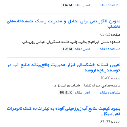
مشاهده مقاله
اصل مقاله
1.62 M
تدوین الگوریتمی برای تحلیل و مدیریت ریسک تصفیه‌خانه‌های
فاضلاب
صفحه
53-65
مسعود تابش، ابراهیم بدلی باوانی، مائده عسگریان، عباس روزبهانی
مشاهده مقاله
اصل مقاله
1.23 M
تعیین آستانه خشکسالی ابزار مدیریت واقع‌بینانه منابع آب در
حوضه دریاچه ارومیه
صفحه
66-76
فاطمه قبادی، بهرام ثقفیان، شهاب عراقی نژاد
مشاهده مقاله
اصل مقاله
481.81 K
بهبود کیفیت منابع آب زیرزمینی آلوده به نیترات به کمک نانوذرات
آهن/نیکل
صفحه
77-87