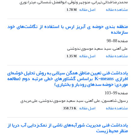
محمدرضا فدائی تهرانی، منوچهر وثوقی، ابوالفضل شمسائی، میترا نوری
مشاهده مقاله
اصل مقاله
1.78 M
منطقه بندی حوضه ی آبریز ارس با استفاده از نگاشت‌های خود
سازمانده
صفحه
88-98
علی آهنی، سید سعید موسوی ندوشنی
مشاهده مقاله
اصل مقاله
1.35 M
یادداشت فنی تعیین مناطق همگن سیلابی به روش تحلیل خوشه‌ای
افرازی K-means براساس گشتاورهای خطی مرتبه دوم (مطالعه
موردی: حوضه سدهای رودبار و بختیاری)
صفحه
99-103
رسول شاهسون، علی آهنی، سید سعید موسوی ندوشنی، علی مریدی
مشاهده مقاله
اصل مقاله
358.73 K
یادداشت فنی مدیریت شورآبه‌های ناشی از نمک‌زدایی آب دریا از
منظر محیط زیست