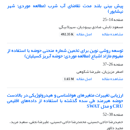
پیش بینی بلند مدت تقاضای آب شرب (مطالعه موردی: شهر
نیشابور)
صفحه
14-25
مسعود تابش، صادق بهبودیان، سهیلا بیگی
مشاهده مقاله
اصل مقاله
492.35 K
توسعه روشی نوین برای تخمین شماره منحنی حوضه با استفاده از
مفهوم مازاد اشباع (مطالعه موردی: حوضه آبریز کسیلیان)
صفحه
26-37
اصغر عزیزیان، علیرضا شکوهی
مشاهده مقاله
اصل مقاله
1.65 M
ارزیابی تغییرات متغیرهای هواشناسی و هیدرولوژیکی در بالادست
حوضه هیرمند طی سده گذشته با استفاده از داده‌های اقلیمی
CRU و مدل SWAT
صفحه
38-52
حمیدرضا حاجی حسینی، محمدرضا حاجی حسینی، علیرضا نجفی، سعید مرید،
مجید دلاور